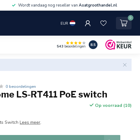
Wordt vandaag nog reseller van
Asatgroothandel.nl
0
EUR
8.5
543
beoordelingen
0 beoordelingen
me LS-RT411 PoE switch
Op voorraad (10)
rts Switch
Lees meer
.