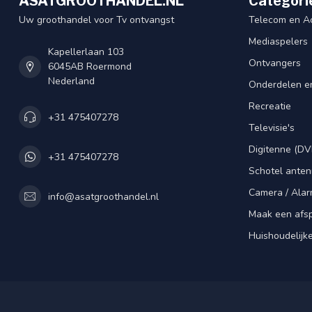
ASATGROOTHANDEL.NL
Categori
Uw groothandel voor Tv ontvangst
Telecom en A
Mediaspelers
Kapellerlaan 103
Ontvangers
6045AB Roermond
Nederland
Onderdelen e
Recreatie
+31 475407278
Televisie's
Digitenne (DV
+31 475407278
Schotel ante
Camera / Alar
info@asatgroothandel.nl
Maak een afs
Huishoudelijk