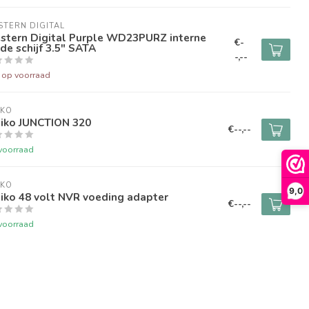
TERN DIGITAL
stern Digital Purple WD23PURZ interne
€-
de schijf 3.5" SATA
-,--
t op voorraad
IKO
iko JUNCTION 320
€--,--
voorraad
IKO
9,0
iko 48 volt NVR voeding adapter
€--,--
voorraad