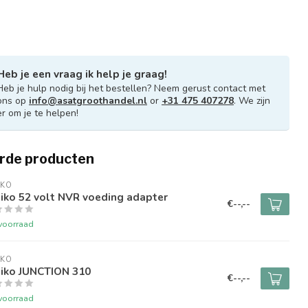
Heb je een vraag ik help je graag!
Heb je hulp nodig bij het bestellen? Neem gerust contact met
ons op
info@asatgroothandel.nl
or
+31 475 407278
. We zijn
er om je te helpen!
rde producten
IKO
iko 52 volt NVR voeding adapter
€--,--
voorraad
IKO
iko JUNCTION 310
€--,--
voorraad