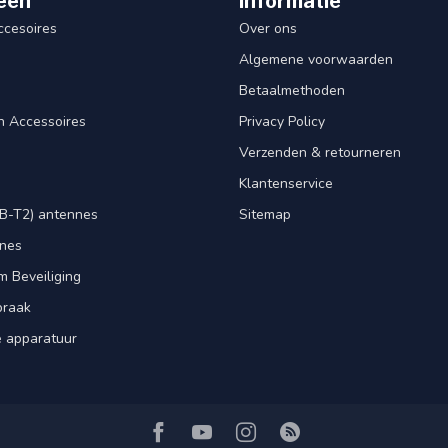
eën
Informatie
ccesoires
Over ons
Algemene voorwaarden
Betaalmethoden
n Accessoires
Privacy Policy
Verzenden & retourneren
Klantenservice
B-T2) antennes
Sitemap
nnes
m Beveiliging
praak
e apparatuur