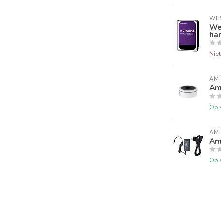
WES
We
har
Nie
AM
Am
Op 
AM
Am
Op 