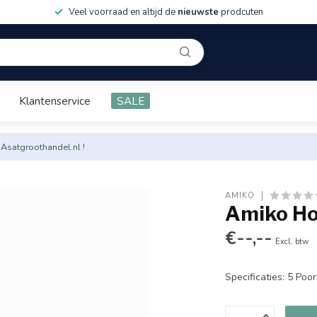
Veel voorraad en altijd de
nieuwste
prodcuten
Klantenservice
SALE
 Asatgroothandel.nl !
AMIKO
Amiko Ho
€--,--
Excl. btw
Specificaties: 5 Poo