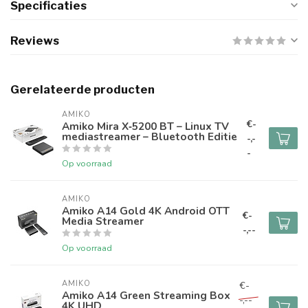
Specificaties
Reviews
Gerelateerde producten
AMIKO
€-
Amiko Mira X‑5200 BT – Linux TV
mediastreamer – Bluetooth Editie
-,-
-
Op voorraad
AMIKO
Amiko A14 Gold 4K Android OTT
€-
Media Streamer
-,--
Op voorraad
AMIKO
€-
Amiko A14 Green Streaming Box
-,--
4K UHD