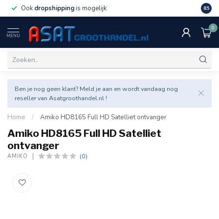
Ook
dropshipping
is mogelijk
Veel v
8.5
0
MENU
Ben je nog geen klant? Meld je aan en wordt vandaag nog
reseller van Asatgroothandel.nl !
Home
/
Amiko HD8165 Full HD Satelliet ontvanger
Amiko HD8165 Full HD Satelliet
ontvanger
(0)
AMIKO