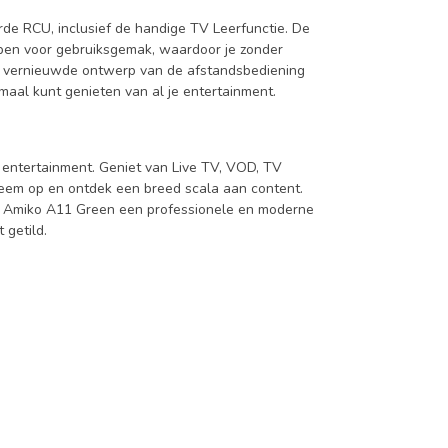
e RCU, inclusief de handige TV Leerfunctie. De
pen voor gebruiksgemak, waardoor je zonder
het vernieuwde ontwerp van de afstandsbediening
maal kunt genieten van al je entertainment.
entertainment. Geniet van Live TV, VOD, TV
 neem op en ontdek een breed scala aan content.
3 Amiko A11 Green een professionele en moderne
 getild.