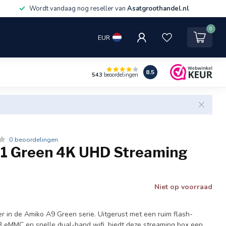
Wordt vandaag nog reseller van
Asatgroothandel.nl
0
EUR
8.5
543
beoordelingen
0 beoordelingen
1 Green 4K UHD Streaming
Niet op voorraad
r in de Amiko A9 Green serie. Uitgerust met een ruim flash-
eMMC en snelle dual-band wifi, biedt deze streaming box een