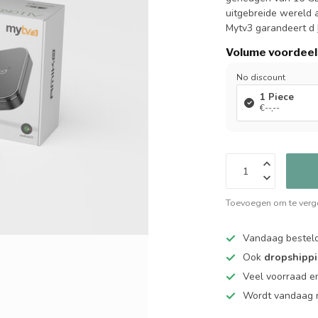
uitgebreide wereld 
Mytv3 garandeert d
Volume voordeel
No discount
1 Piece
€--,--
Toevoegen om te verge
Vandaag bestel
Ook
dropshipp
Veel voorraad en
Wordt vandaag n