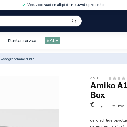
Veel voorraad en altijd de
nieuwste
prodcuten
Klantenservice
SALE
 Asatgroothandel.nl !
AMIKO
Amiko A1
Box
€--,--
Excl. btw
de krachtige opvolge
geheugen van 16 GB 