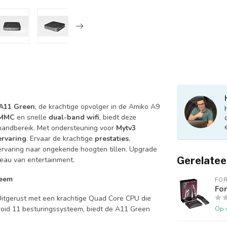
A11 Green
, de krachtige opvolger in de Amiko A9
eMMC
en snelle
dual-band wifi
, biedt deze
handbereik. Met ondersteuning voor
Mytv3
ervaring
. Ervaar de krachtige
prestaties
,
kervaring naar ongekende hoogten tillen. Upgrade
Gerelatee
eau van entertainment.
teem
FO
For
itgerust met een krachtige Quad Core CPU die
oid 11 besturingssysteem, biedt de A11 Green
Op 