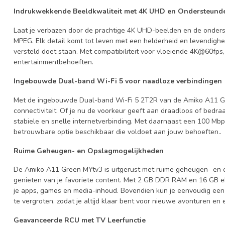
Indrukwekkende Beeldkwaliteit met 4K UHD en Ondersteund
Laat je verbazen door de prachtige 4K UHD-beelden en de onder
MPEG. Elk detail komt tot leven met een helderheid en levendighe
versteld doet staan. Met compatibiliteit voor vloeiende 4K@60fps, b
entertainmentbehoeften.
Ingebouwde Dual-band Wi-Fi 5 voor naadloze verbindingen
Met de ingebouwde Dual-band Wi-Fi 5 2T2R van de Amiko A11 Gr
connectiviteit. Of je nu de voorkeur geeft aan draadloos of bedra
stabiele en snelle internetverbinding. Met daarnaast een 100 Mbp
betrouwbare optie beschikbaar die voldoet aan jouw behoeften..
Ruime Geheugen- en Opslagmogelijkheden
De Amiko A11 Green MYtv3 is uitgerust met ruime geheugen- en 
genieten van je favoriete content. Met 2 GB DDR RAM en 16 GB 
je apps, games en media-inhoud. Bovendien kun je eenvoudig een
te vergroten, zodat je altijd klaar bent voor nieuwe avonturen en 
Geavanceerde RCU met TV Leerfunctie