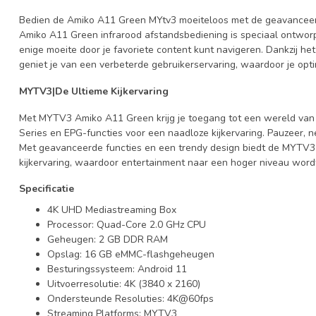
Bedien de Amiko A11 Green MYtv3 moeiteloos met de geavanceerd
Amiko A11 Green infrarood afstandsbediening is speciaal ontwor
enige moeite door je favoriete content kunt navigeren. Dankzij 
geniet je van een verbeterde gebruikerservaring, waardoor je opti
MYTV3|De Ultieme Kijkervaring
Met MYTV3 Amiko A11 Green krijg je toegang tot een wereld van 
Series en EPG-functies voor een naadloze kijkervaring. Pauzeer,
Met geavanceerde functies en een trendy design biedt de MYTV
kijkervaring, waardoor entertainment naar een hoger niveau wordt
Specificatie
4K UHD Mediastreaming Box
Processor: Quad-Core 2.0 GHz CPU
Geheugen: 2 GB DDR RAM
Opslag: 16 GB eMMC-flashgeheugen
Besturingssysteem: Android 11
Uitvoerresolutie: 4K (3840 x 2160)
Ondersteunde Resoluties: 4K@60fps
Streaming Platforms: MYTV3