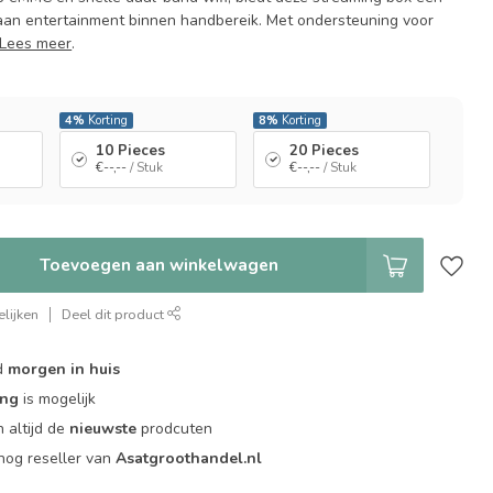
aan entertainment binnen handbereik. Met ondersteuning voor
Lees meer
.
4%
Korting
8%
Korting
10 Pieces
20 Pieces
€--,--
/ Stuk
€--,--
/ Stuk
Toevoegen aan winkelwagen
lijken
Deel dit product
d
morgen in huis
ing
is mogelijk
 altijd de
nieuwste
prodcuten
og reseller van
Asatgroothandel.nl