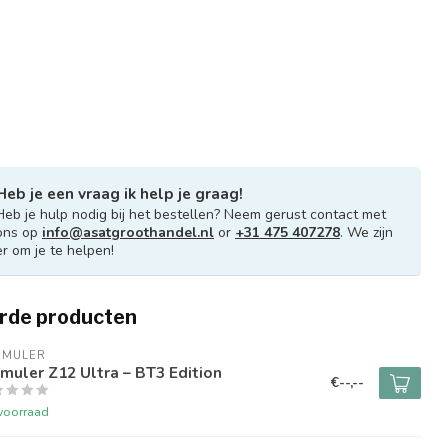
Heb je een vraag ik help je graag!
Heb je hulp nodig bij het bestellen? Neem gerust contact met
ons op
info@asatgroothandel.nl
or
+31 475 407278
. We zijn
er om je te helpen!
rde producten
RMULER
muler Z12 Ultra – BT3 Edition
€--,--
voorraad