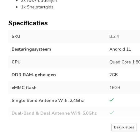
2x AAA-batterijen
1x Snelstartgids
Specificaties
SKU
B.2.4
Besturingssysteem
Android 11
CPU
Quad Core 1.8
DDR RAM-geheugen
2GB
eMMC flash
16GB
Single Band Antenne Wifi: 2,4Ghz
Dual-Band & Dual Antenne Wifi: 5.0Ghz
Ondersteuning 4K UHD @ 60fps
Bekijk alles
Ondersteuning 8K UHD @ 30FPS