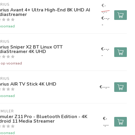
RIUS
€-
rius Avant 4+ Ultra High-End 8K UHD AI
-,--
diastreamer
€--,-
-
voorraad
RIUS
rius Sniper X2 BT Linux OTT
€--,-
diaStreamer 4K UHD
-
t op voorraad
RIUS
rius AIR TV Stick 4K UHD
€--,--
voorraad
RMULER
muler Z11 Pro - Bluetooth Edition - 4K
€-
droid 11 Media Streamer
-,--
voorraad