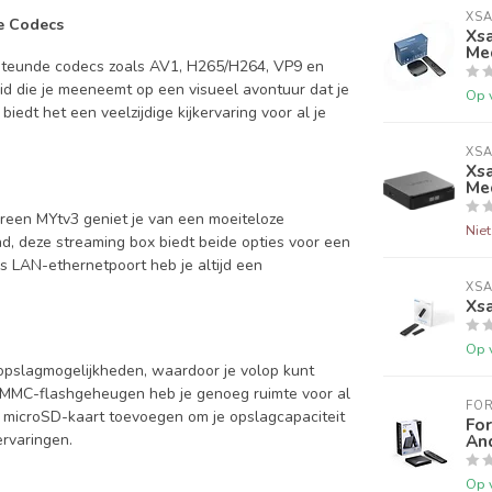
XSA
e Codecs
Xsa
Me
steunde codecs zoals AV1, H265/H264, VP9 en
id die je meeneemt op een visueel avontuur dat je
Op 
iedt het een veelzijdige kijkervaring voor al je
XSA
Xsa
Me
een MYtv3 geniet je van een moeiteloze
Nie
ad, deze streaming box biedt beide opties voor een
s LAN-ethernetpoort heb je altijd een
XSA
Xsa
Op 
opslagmogelijkheden, waardoor je volop kunt
eMMC-flashgeheugen heb je genoeg ruimte voor al
FO
 microSD-kaart toevoegen om je opslagcapaciteit
For
An
ervaringen.
Op 