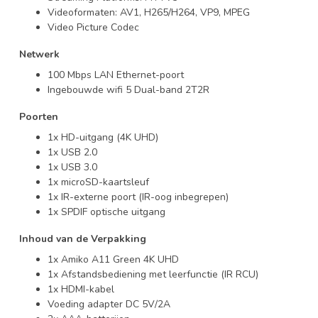
Videoformaten: AV1, H265/H264, VP9, MPEG
Video Picture Codec
Netwerk
100 Mbps LAN Ethernet-poort
Ingebouwde wifi 5 Dual-band 2T2R
Poorten
1x HD-uitgang (4K UHD)
1x USB 2.0
1x USB 3.0
1x microSD-kaartsleuf
1x IR-externe poort (IR-oog inbegrepen)
1x SPDIF optische uitgang
Inhoud van de Verpakking
1x Amiko A11 Green 4K UHD
1x Afstandsbediening met leerfunctie (IR RCU)
1x HDMI-kabel
Voeding adapter DC 5V/2A