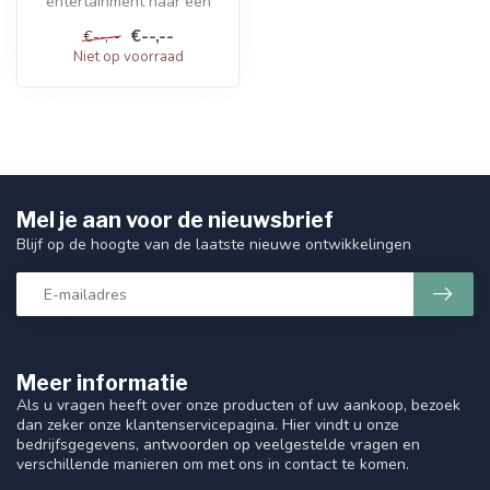
entertainment naar een
hoger niveau te tillen? De
€--,--
€--,--
Amiko A11 G...
Niet op voorraad
Mel je aan voor de nieuwsbrief
Blijf op de hoogte van de laatste nieuwe ontwikkelingen
Meer informatie
Als u vragen heeft over onze producten of uw aankoop, bezoek
dan zeker onze klantenservicepagina. Hier vindt u onze
bedrijfsgegevens, antwoorden op veelgestelde vragen en
verschillende manieren om met ons in contact te komen.