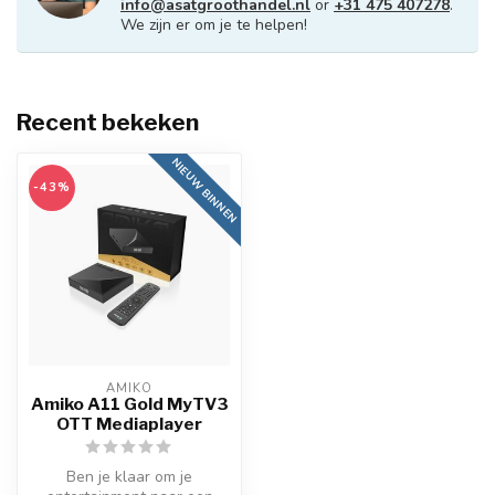
info@asatgroothandel.nl
or
+31 475 407278
.
We zijn er om je te helpen!
Recent bekeken
NIEUW BINNEN
-43%
AMIKO
Amiko A11 Gold MyTV3
OTT Mediaplayer
Ben je klaar om je