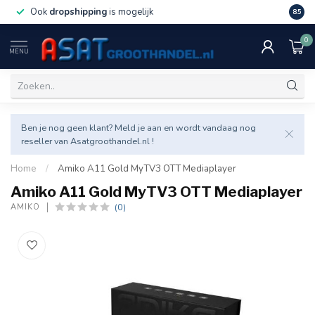
Ook
dropshipping
is mogelijk
Veel v
8.5
0
MENU
Ben je nog geen klant? Meld je aan en wordt vandaag nog
reseller van Asatgroothandel.nl !
Home
/
Amiko A11 Gold MyTV3 OTT Mediaplayer
Amiko A11 Gold MyTV3 OTT Mediaplayer
(0)
AMIKO