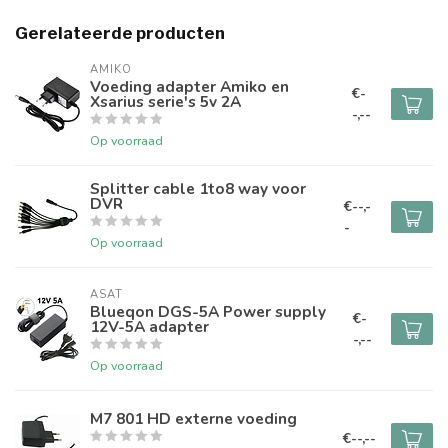
Gerelateerde producten
AMIKO
Voeding adapter Amiko en
€-
Xsarius serie's 5v 2A
-,--
Op voorraad
Splitter cable 1to8 way voor
DVR
€--,-
-
Op voorraad
ASAT
Blueqon DGS-5A Power supply
€-
12V-5A adapter
-,--
Op voorraad
M7 801 HD externe voeding
€--,--