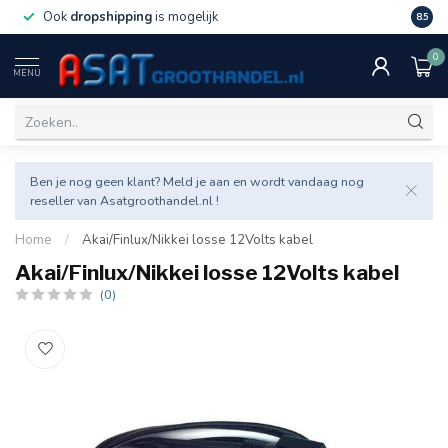
Ook
dropshipping
is mogelijk
Veel v
8.5
0
MENU
Ben je nog geen klant? Meld je aan en wordt vandaag nog
reseller van Asatgroothandel.nl !
Home
/
Akai/Finlux/Nikkei losse 12Volts kabel
Akai/Finlux/Nikkei losse 12Volts kabel
(0)