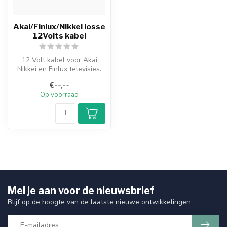
Akai/Finlux/Nikkei losse
12Volts kabel
12 Volt kabel voor Akai
Nikkei en Finlux televisies.
Met de 12V kabel voor de
€--,--
Ak...
Op voorraad
Mel je aan voor de nieuwsbrief
Blijf op de hoogte van de laatste nieuwe ontwikkelingen