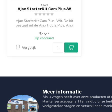
AJAX
Ajax StarterKit Cam Plus-W
Ajax Starterkit Cam Plus, Wit. De kit
bestaat uit de Ajax Hub 2 Plus, Ajax
Motio...
€--,--
Op voorraad
Vergelijk
Meer informatie
Als u vragen heeft over onze producten of
klantenservicepagina. Hier vindt u onze be
veelgestelde vragen en verschillende mani