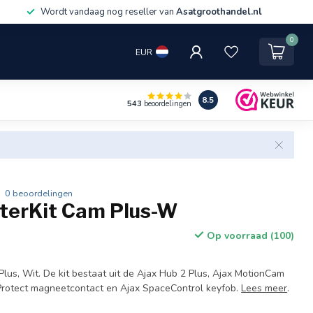
Wordt vandaag nog reseller van
Asatgroothandel.nl
0
EUR
8.5
543
beoordelingen
0 beoordelingen
rterKit Cam Plus-W
Op voorraad (100)
Plus, Wit. De kit bestaat uit de Ajax Hub 2 Plus, Ajax MotionCam
Protect magneetcontact en Ajax SpaceControl keyfob.
Lees meer
.