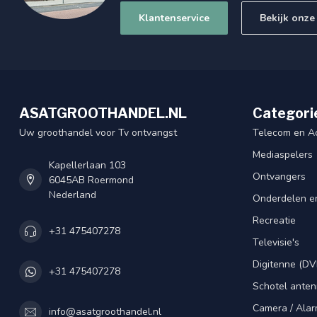
Klantenservice
Bekijk onze
ASATGROOTHANDEL.NL
Categori
Uw groothandel voor Tv ontvangst
Telecom en A
Mediaspelers
Kapellerlaan 103
Ontvangers
6045AB Roermond
Nederland
Onderdelen e
Recreatie
+31 475407278
Televisie's
Digitenne (DV
+31 475407278
Schotel ante
Camera / Alar
info@asatgroothandel.nl