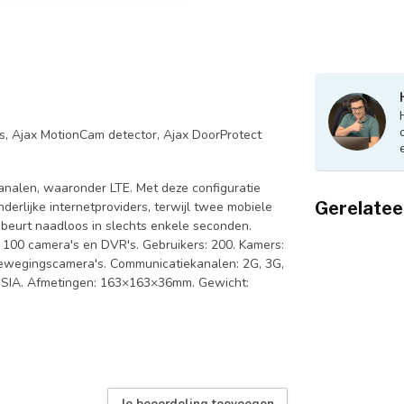
lus, Ajax MotionCam detector, Ajax DoorProtect
kanalen, waaronder LTE. Met deze configuratie
Gerelatee
derlijke internetproviders, terwijl twee mobiele
beurt naadloos in slechts enkele seconden.
100 camera's en DVR's. Gebruikers: 200. Kamers:
 bewegingscamera's. Communicatiekanalen: 2G, 3G,
ID, SIA. Afmetingen: 163×163×36mm. Gewicht:
Je beoordeling toevoegen