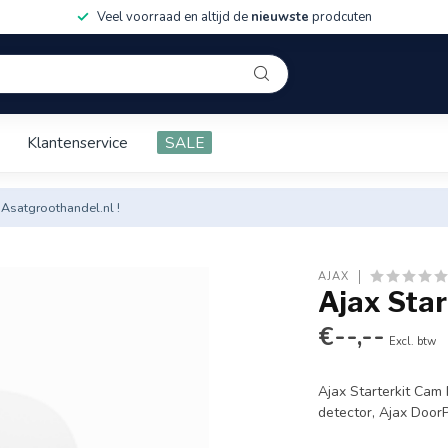
Veel voorraad en altijd de
nieuwste
prodcuten
Klantenservice
SALE
 Asatgroothandel.nl !
AJAX
Ajax Sta
€--,--
Excl. btw
Ajax Starterkit Cam 
detector, Ajax Door