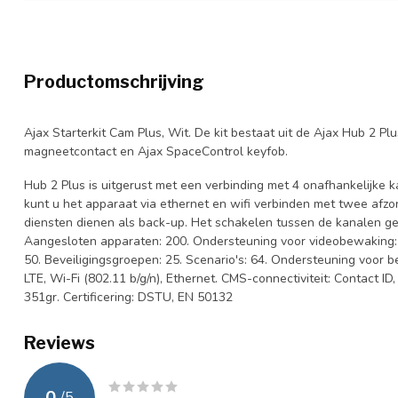
Productomschrijving
Ajax Starterkit Cam Plus, Wit. De kit bestaat uit de Ajax Hub 2 P
magneetcontact en Ajax SpaceControl keyfob.
Hub 2 Plus is uitgerust met een verbinding met 4 onafhankelijke 
kunt u het apparaat via ethernet en wifi verbinden met twee afzon
diensten dienen als back-up. Het schakelen tussen de kanalen ge
Aangesloten apparaten: 200. Ondersteuning voor videobewaking: 
50. Beveiligingsgroepen: 25. Scenario's: 64. Ondersteuning voor
LTE, Wi-Fi (802.11 b/g/n), Ethernet. CMS-connectiviteit: Contact 
351gr. Certificering: DSTU, EN 50132
Reviews
0
/
5