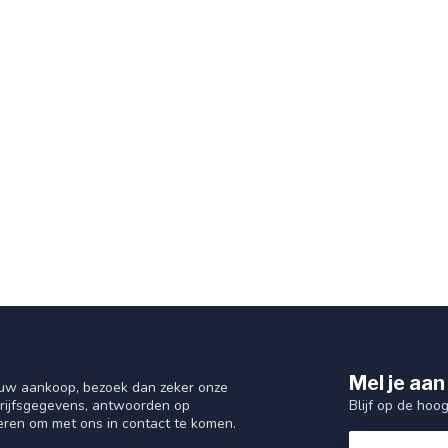
Mel je aan
 uw aankoop, bezoek dan zeker onze
Blijf op de hoo
drijfsgegevens, antwoorden op
eren om met ons in contact te komen.