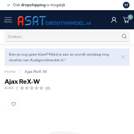
Ook
dropshipping
is mogelijk
Veel v
8.5
0
MENU
Ben je nog geen klant? Meld je aan en wordt vandaag nog
reseller van Asatgroothandel.nl !
Home
/
Ajax ReX-W
Ajax ReX-W
(0)
AJAX