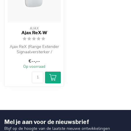
AJAX
Ajax ReX-W
Ajax ReX (Range Extender
Signaalversterker /
Repeater)Vergroot het
€--,--
bereik van he...
Op voorraad
Mel je aan voor de nieuwsbrief
Blijf op de hoogte van de laatste nieuwe ontwikkelingen