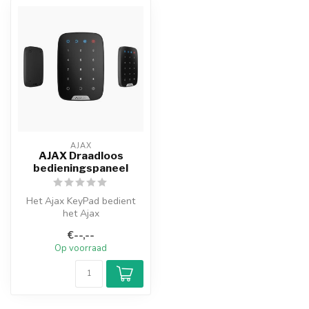
AJAX
AJAX Draadloos
bedieningspaneel
Het Ajax KeyPad bedient
het Ajax
beveiligingssysteem.
€--,--
Schakel het systeem in
Op voorraad
met...