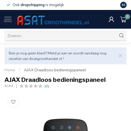
Ook
dropshipping
is mogelijk
Veel v
8.5
0
MENU
Ben je nog geen klant? Meld je aan en wordt vandaag nog
reseller van Asatgroothandel.nl !
Home
/
AJAX Draadloos bedieningspaneel
AJAX Draadloos bedieningspaneel
(0)
AJAX