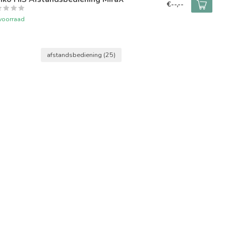
€--,--
voorraad
afstandsbediening
(25)