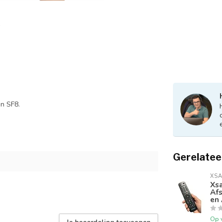
n SF8.
Gerelatee
XSA
Xs
Afs
en 
Op 