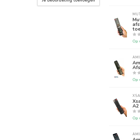
Je beoordeling toevoegen
MU
Mut
afs
to
Op 
AM
Am
Af
Op 
XSA
Xs
A2
Op 
AM
Am