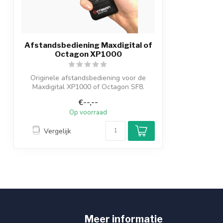
Afstandsbediening Maxdigital of
Octagon XP1000
Originele afstandsbediening voor de
Maxdigital XP1000 of Octagon SF8.
€--,--
Op voorraad
Vergelijk
Meer informatie