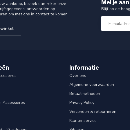
Mel je aan
 uw aankoop, bezoek dan zeker onze
Blijf op de hoo
drijfsgegevens, antwoorden op
eren om met ons in contact te komen.
 winkel
eën
Informatie
ccesoires
Over ons
Algemene voorwaarden
Betaalmethoden
n Accessoires
Privacy Policy
Verzenden & retourneren
Klantenservice
B-T2) antennes
Sitemap