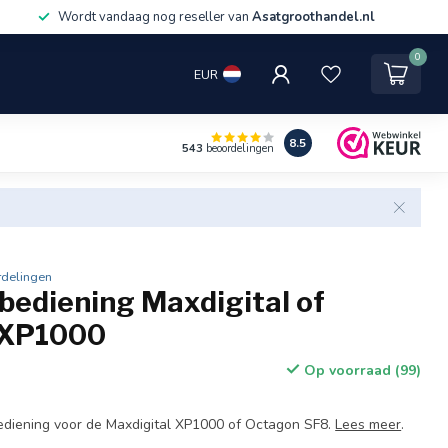
Wordt vandaag nog reseller van
Asatgroothandel.nl
0
EUR
8.5
543
beoordelingen
rdelingen
bediening Maxdigital of
 XP1000
Op voorraad (99)
ediening voor de Maxdigital XP1000 of Octagon SF8.
Lees meer
.