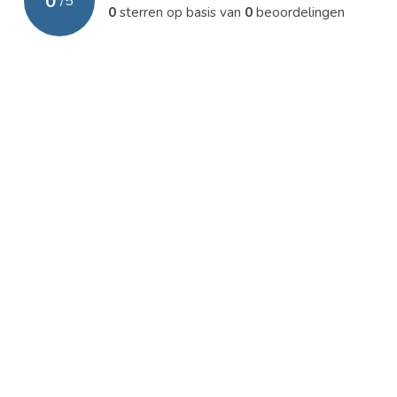
0
/
5
0
sterren op basis van
0
beoordelingen