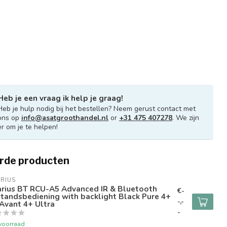
Heb je een vraag ik help je graag!
Heb je hulp nodig bij het bestellen? Neem gerust contact met
ons op
info@asatgroothandel.nl
or
+31 475 407278
. We zijn
er om je te helpen!
rde producten
RIUS
arius BT RCU-A5 Advanced IR & Bluetooth
€-
tandsbediening with backlight Black Pure 4+
-,-
Avant 4+ Ultra
-
voorraad