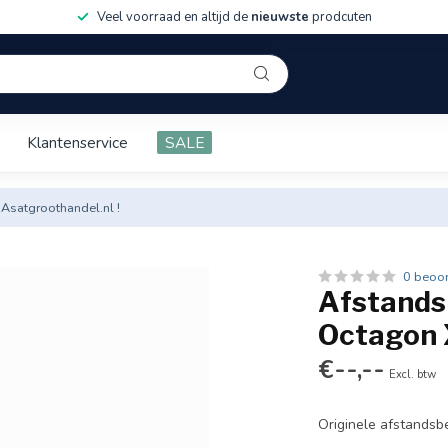
Veel voorraad en altijd de
nieuwste
prodcuten
Klantenservice
SALE
 Asatgroothandel.nl !
0 beoo
Afstands
Octagon
€--,--
Excl. btw
Originele afstandsb