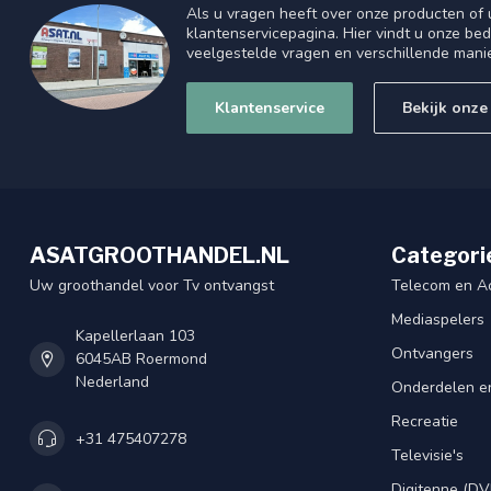
Als u vragen heeft over onze producten of
klantenservicepagina. Hier vindt u onze be
veelgestelde vragen en verschillende mani
Klantenservice
Bekijk onze
ASATGROOTHANDEL.NL
Categori
Uw groothandel voor Tv ontvangst
Telecom en A
Mediaspelers
Kapellerlaan 103
Ontvangers
6045AB Roermond
Nederland
Onderdelen e
Recreatie
+31 475407278
Televisie's
Digitenne (DV