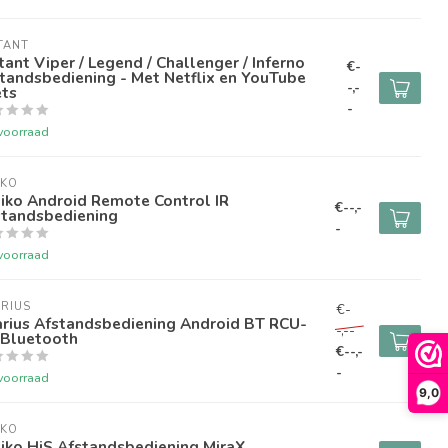
TANT
ant Viper / Legend / Challenger / Inferno
€-
tandsbediening - Met Netflix en YouTube
-,-
ets
-
voorraad
IKO
iko Android Remote Control IR
€--,-
standsbediening
-
voorraad
RIUS
€-
arius Afstandsbediening Android BT RCU-
-,--
 Bluetooth
€--,-
-
voorraad
9,0
IKO
iko HiS Afstandsbediening MiraX