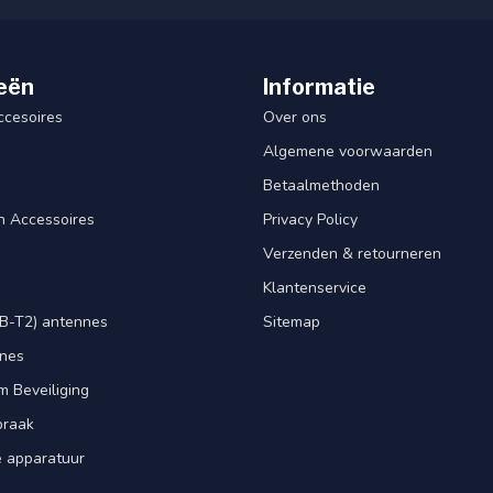
eën
Informatie
ccesoires
Over ons
Algemene voorwaarden
Betaalmethoden
n Accessoires
Privacy Policy
Verzenden & retourneren
Klantenservice
B-T2) antennes
Sitemap
nnes
m Beveiliging
praak
e apparatuur