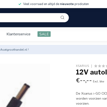
Veel voorraad en altijd de
nieuwste
prodcuten
Klantenservice
SALE
 Asatgroothandel.nl !
XSARIUS
12V autol
€--,--
Excl. btw
De Xsarius i-GO CIC
worden voorzien van
voorzien.