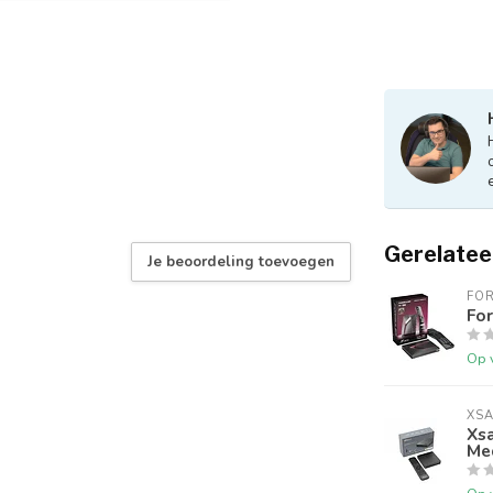
Gerelatee
Je beoordeling toevoegen
FO
For
Op 
XSA
Xsa
Me