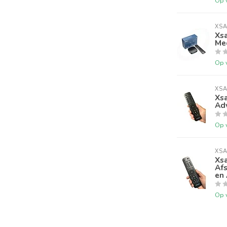
Op 
XSA
Xsa
Me
Op 
XSA
Xsa
Ad
Op 
XSA
Xs
Afs
en 
Op 