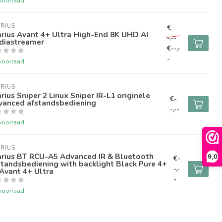
voorraad
RIUS
€-
rius Avant 4+ Ultra High-End 8K UHD AI
-,--
diastreamer
€--,-
-
voorraad
RIUS
rius Sniper 2 Linux Sniper IR-L1 originele
€-
vanced afstandsbediening
-,--
voorraad
RIUS
arius BT RCU-A5 Advanced IR & Bluetooth
9,0
€-
tandsbediening with backlight Black Pure 4+
-,-
Avant 4+ Ultra
-
voorraad