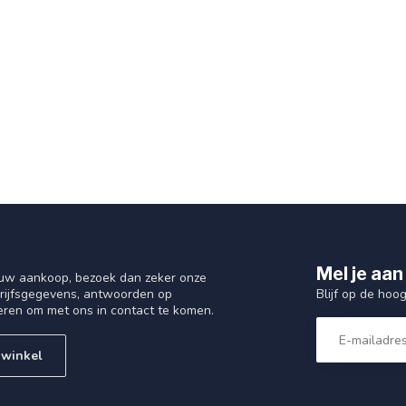
Mel je aan
 uw aankoop, bezoek dan zeker onze
Blijf op de hoo
drijfsgegevens, antwoorden op
eren om met ons in contact te komen.
 winkel