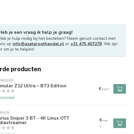
Heb je een vraag ik help je graag!
Heb je hulp nodig bij het bestellen? Neem gerust contact met
ons op
info@asatgroothandel.nl
or
+31 475 407278
. We zijn
er om je te helpen!
rde producten
RMULER
muler Z12 Ultra – BT3 Edition
€--,--
voorraad
RIUS
rius Sniper 3 BT - 4K Linux OTT
€--,-
diastreamer
-