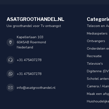
ASATGROOTHANDEL.NL
Categori
Uw groothandel voor Tv ontvangst
Telecom en A
Mediaspelers
Kapellerlaan 103
Ontvangers
6045AB Roermond
Nederland
Onderdelen e
Recreatie
+31 475407278
Televisie's
Digitenne (DV
+31 475407278
Schotel ante
Camera / Alar
info@asatgroothandel.nl
Maak een afs
Huishoudelijk