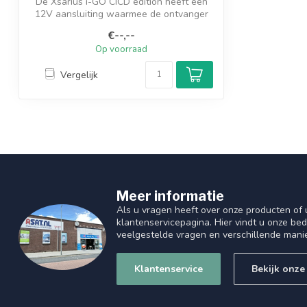
De Xsarius i-GO CICD edition heeft een
12V aansluiting waarmee de ontvanger
kan ...
€--,--
Op voorraad
Vergelijk
Meer informatie
Als u vragen heeft over onze producten of
klantenservicepagina. Hier vindt u onze be
veelgestelde vragen en verschillende mani
Klantenservice
Bekijk onze