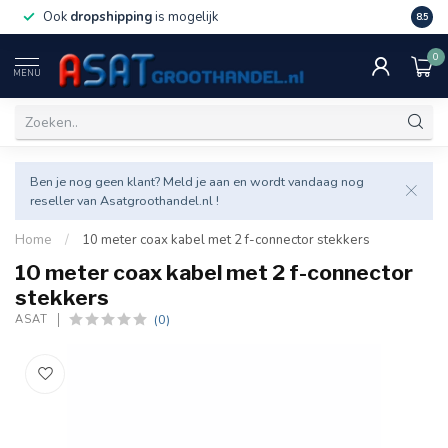
Ook
dropshipping
is mogelijk
Veel v
8.5
0
MENU
Ben je nog geen klant? Meld je aan en wordt vandaag nog
reseller van Asatgroothandel.nl !
Home
/
10 meter coax kabel met 2 f-connector stekkers
10 meter coax kabel met 2 f-connector
stekkers
(0)
ASAT