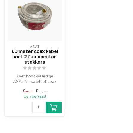
ASAT
10 meter coax kabel
met 2 f-connector
stekkers
Zeer hoogwaardige
ASAT.NL satelliet coax
kabel wit.
€--,--
€--,--
Op rol van 10 meter,
Op voorraad
absolu...