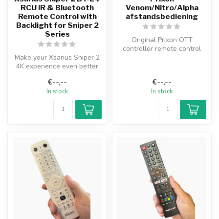
RCU IR & Bluetooth
Venom/Nitro/Alpha
Remote Control with
afstandsbediening
Backlight for Sniper 2
Series
Original Prixon OTT
controller remote control
Make your Xsarius Sniper 2
4K experience even better
with the Xsarius Linux BT
€--,--
€--,--
L...
In stock
In stock