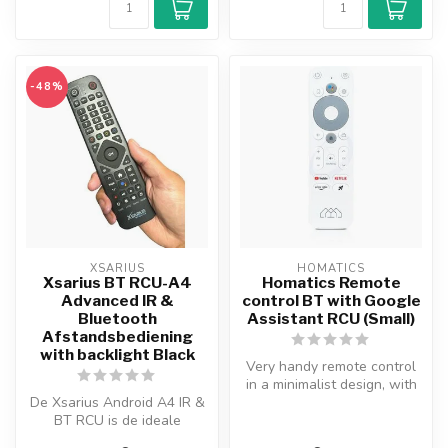
-48%
XSARIUS
HOMATICS
Xsarius BT RCU-A4
Homatics Remote
Advanced IR &
control BT with Google
Bluetooth
Assistant RCU (Small)
Afstandsbediening
with backlight Black
Very handy remote control
in a minimalist design, with
De Xsarius Android A4 IR &
everything you need. You ...
BT RCU is de ideale
afstandsbediening voor een