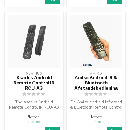
XSARIUS
AMIKO
Xsarius Android
Amiko Android IR &
Remote Control IR
Bluetooth
RCU-A3
Afstandsbediening
The Xsarius Android
De Amiko Android Infrarood
Remote Control IR RCU-A3
& Bluetooth Remote Control
is an elegant remote control
is een elegante
€--,--
€--,--
specif...
afstandsbe...
In stock
In stock