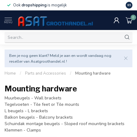
Ook
dropshipping
is mogelijk
Veel v
8.5
0
MENU
Ben je nog geen klant? Meld je aan en wordt vandaag nog
reseller van Asatgroothandel.nl !
Home
/
Parts and Accessories
/
Mounting hardware
Mounting hardware
Muurbeugels - Wall brackets
Tegelvoeten - Tile feet or Tile mounts
L beugels - L brackets
Balkon beugels - Balcony brackets
Schuindak montage beugels - Sloped roof mounting brackets
Klemmen - Clamps