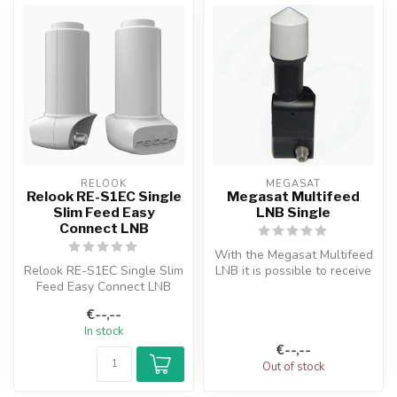
RELOOK
MEGASAT
Relook RE-S1EC Single
Megasat Multifeed
Slim Feed Easy
LNB Single
Connect LNB
With the Megasat Multifeed
Relook RE-S1EC Single Slim
LNB it is possible to receive
Feed Easy Connect LNB
satellites that are onl...
Alternative LNB for sold out
€--,--
AL...
In stock
€--,--
Out of stock