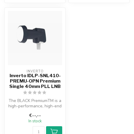
INVERTO
Inverto IDLP-SNL410-
PREMU-OPN Premium
Single 40mm PLL LNB
The BLACK PremiumTM is a
high-performance, high-end
range of LNB products. The
€--,--
L...
In stock