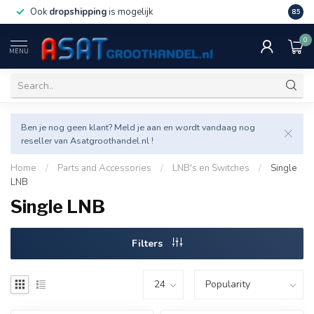
Ook
dropshipping
is mogelijk
Veel v
8.5
0
MENU
Ben je nog geen klant? Meld je aan en wordt vandaag nog
reseller van Asatgroothandel.nl !
Home
/
Parts and Accessories
/
LNB's en Switches
/
Single
LNB
Single LNB
Filters