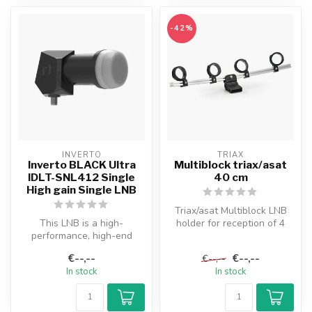
-42%
INVERTO
TRIAX
Inverto BLACK Ultra
Multiblock triax/asat
IDLT-SNL412 Single
40 cm
High gain Single LNB
Triax/asat Multiblock LNB
This LNB is a high-
holder for reception of 4
performance, high-end
satellites that are 3 to 20 ...
product. This LNB has very
€--,--
€--,--
€--,--
good propert...
In stock
In stock