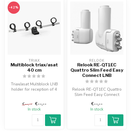
-42%
TRIAX
RELOOK
Multiblock triax/asat
Relook RE-QT1EC
40 cm
Quattro Slim Feed Easy
Connect LNB
Triax/asat Multiblock LNB
holder for reception of 4
Relook RE-QT1EC Quattro
satellites that are 3 to 20 ...
Slim Feed Easy Connect
LNB to be used in
€--,--
€--,--
€--,--
combination wit...
In stock
In stock