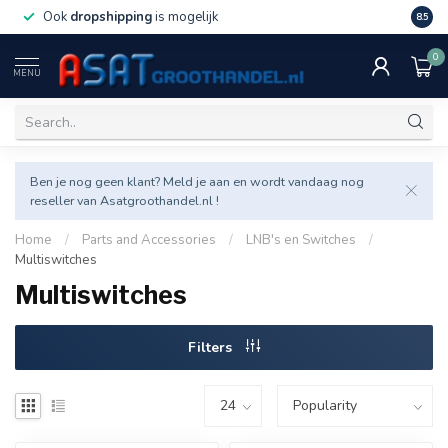
Ook
dropshipping
is mogelijk
Veel v
8.5
0
MENU
Ben je nog geen klant? Meld je aan en wordt vandaag nog
reseller van Asatgroothandel.nl !
Home
/
Parts and Accessories
/
LNB's en Switches
/
Multiswitches
Multiswitches
Filters