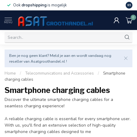
Ook
dropshipping
is mogelijk
Veel v
8.5
0
MENU
Ben je nog geen klant? Meld je aan en wordt vandaag nog
reseller van Asatgroothandel.nl !
Home
/
Telecommunications and Accessories
/
Smartphone
charging cables
Smartphone charging cables
Discover the ultimate smartphone charging cables for a
seamless charging experience!
A reliable charging cable is essential for every smartphone user.
With us, you'll find an extensive selection of high-quality
smartphone charging cables designed to me