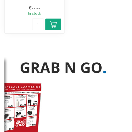
€--,--
In stock