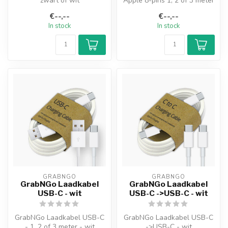
zwart of wit
Apple 8-pins 1, 2 of 3 meter
€--,--
€--,--
In stock
In stock
GRABNGO
GRABNGO
GrabNGo Laadkabel
GrabNGo Laadkabel
USB-C - wit
USB-C ->USB-C - wit
GrabNGo Laadkabel USB-C
GrabNGo Laadkabel USB-C
- 1, 2 of 3 meter - wit
->USB-C - wit