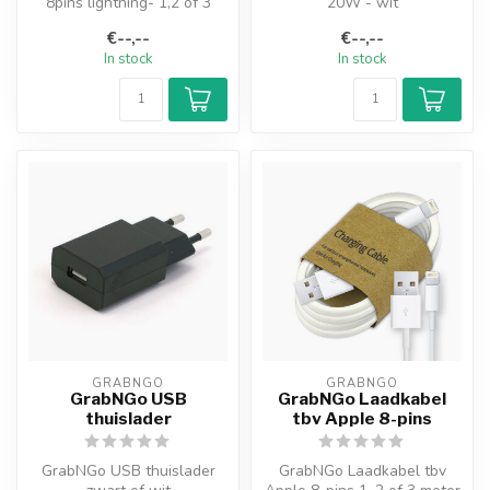
8pins lightning- 1,2 of 3
20W - wit
meter - wit
€--,--
€--,--
In stock
In stock
GRABNGO
GRABNGO
GrabNGo USB
GrabNGo Laadkabel
thuislader
tbv Apple 8-pins
GrabNGo USB thuislader
GrabNGo Laadkabel tbv