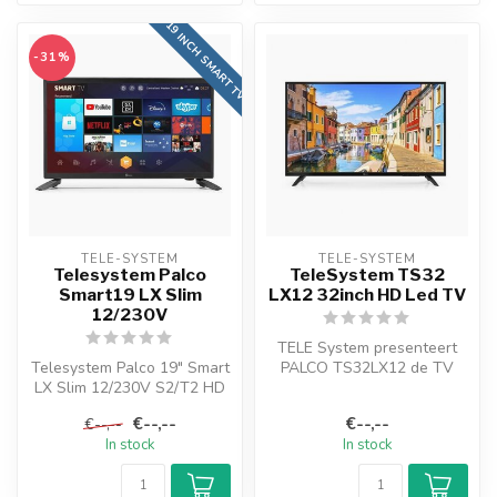
19 INCH SMART TV
-31%
TELE-SYSTEM
TELE-SYSTEM
Telesystem Palco
TeleSystem TS32
Smart19 LX Slim
LX12 32inch HD Led TV
12/230V
TELE System presenteert
Telesystem Palco 19" Smart
PALCO TS32LX12 de TV
LX Slim 12/230V S2/T2 HD
gekenmerkt door een bijna
LED TV met Android 9
frameloze...
€--,--
€--,--
€--,--
KPN D...
In stock
In stock