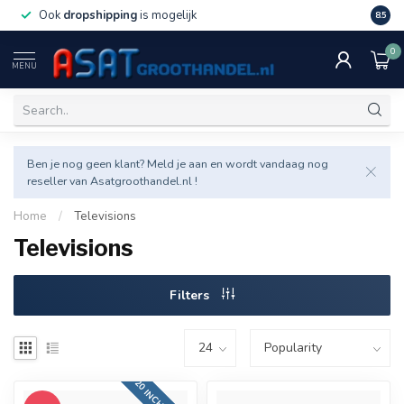
Ook
dropshipping
is mogelijk
Veel v
8.5
0
MENU
Ben je nog geen klant? Meld je aan en wordt vandaag nog
reseller van Asatgroothandel.nl !
Home
/
Televisions
Televisions
Filters