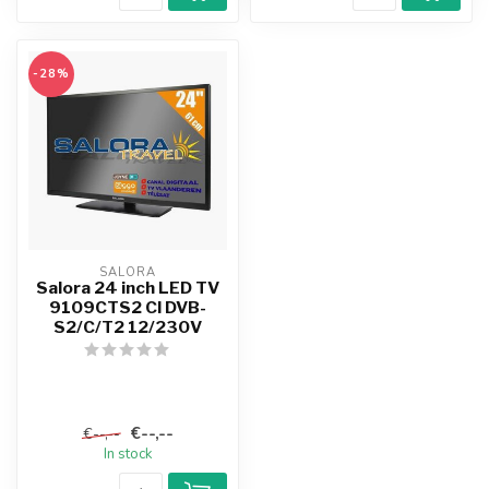
-28%
SALORA
Salora 24 inch LED TV
9109CTS2 CI DVB-
S2/C/T2 12/230V
€--,--
€--,--
In stock