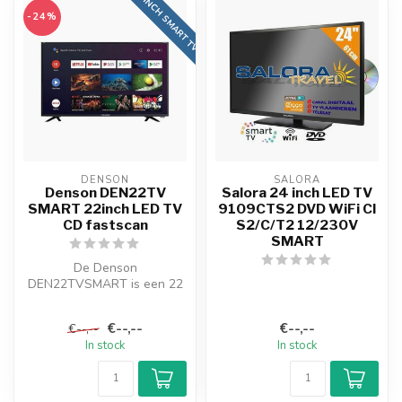
22 INCH SMART TV
-24%
DENSON
SALORA
Denson DEN22TV
Salora 24 inch LED TV
SMART 22inch LED TV
9109CTS2 DVD WiFi CI
CD fastscan
S2/C/T2 12/230V
SMART
De Denson
DEN22TVSMART is een 22
inch E-Led panel met Full
view kijkhoek en een ...
€--,--
€--,--
€--,--
In stock
In stock