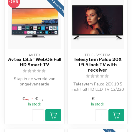
20 INCH SMART TV
-30%
AVTEX
TELE-SYSTEM
Avtex 18.5" WebOS Full
Telesytem Palco 20X
HD Smart TV
19.5 inch TV with
receiver
Stap in de wereld van
ongeëvenaarde
Telesytem Palco 20X 19.5
entertainment, waar je ook
inch Full HD LED TV 12/220
gaat, met onze 18...
Volt 19.5 inch / 495 mm
€--,--
€--,--
€--,--
(dia...
In stock
In stock