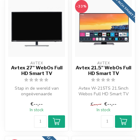
21,5 INCH SMART TV
-33%
AVTEX
AVTEX
Avtex 27" WebOs Full
Avtex 21.5" WebOs Full
HD Smart TV
HD Smart TV
Stap in de wereld van
Avtex W-215TS 21.5inch
ongeëvenaarde
Webos Full HD Smart TV
entertainment, waar je ook
met ingebouwde satelliet-
€--,--
€--,--
€--,--
gaat, met onze 27...
en Digit...
In stock
In stock