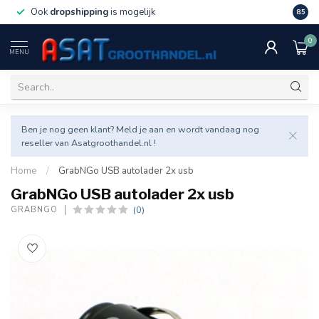
Ook
dropshipping
is mogelijk
Veel v
8.5
0
MENU
Ben je nog geen klant? Meld je aan en wordt vandaag nog
reseller van Asatgroothandel.nl !
Home
/
GrabNGo USB autolader 2x usb
GrabNGo USB autolader 2x usb
(0)
GRABNGO