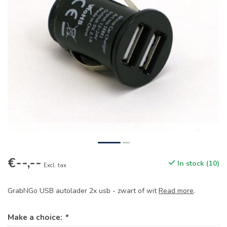
€--,--
In stock (10)
Excl. tax
GrabNGo USB autolader 2x usb - zwart of wit
Read more
.
Make a choice:
*