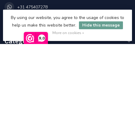
+31 475407278
By using our website, you agree to the usage of cookies to
info@asatgroothandel.nl
help us make this website better.
Hide this message
More on cookies »
9,0
Categories
Information
My account
€