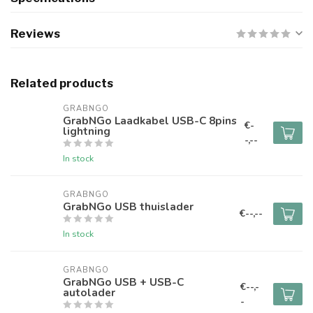
Reviews
Related products
GRABNGO
GrabNGo Laadkabel USB-C 8pins
€-
lightning
-,--
In stock
GRABNGO
GrabNGo USB thuislader
€--,--
In stock
GRABNGO
GrabNGo USB + USB-C
€--,-
autolader
-