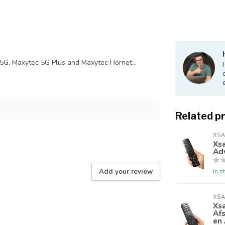
 5G, Maxytec 5G Plus and Maxytec Hornet...
Related p
XSA
Xsa
Ad
In s
Add your review
XSA
Xs
Afs
en 