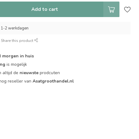
Add to cart
 1-2 werkdagen
Share this product
d
morgen in huis
ing
is mogelijk
 altijd de
nieuwste
prodcuten
og reseller van
Asatgroothandel.nl