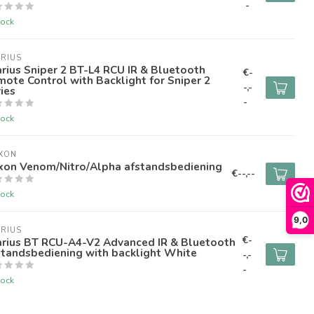
-
tock
RIUS
rius Sniper 2 BT-L4 RCU IR & Bluetooth
€-
ote Control with Backlight for Sniper 2
-,-
ies
-
tock
XON
ixon Venom/Nitro/Alpha afstandsbediening
€--,--
tock
9,0
RIUS
€-
arius BT RCU-A4-V2 Advanced IR & Bluetooth
standsbediening with backlight White
-,-
-
tock