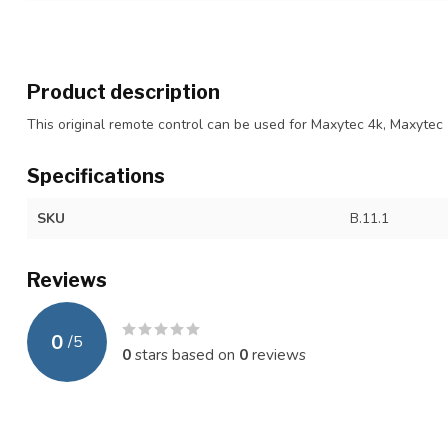
Product description
This original remote control can be used for Maxytec 4k, Maxytec
Specifications
SKU
B.11.1
Reviews
0
/
5
0
stars based on
0
reviews