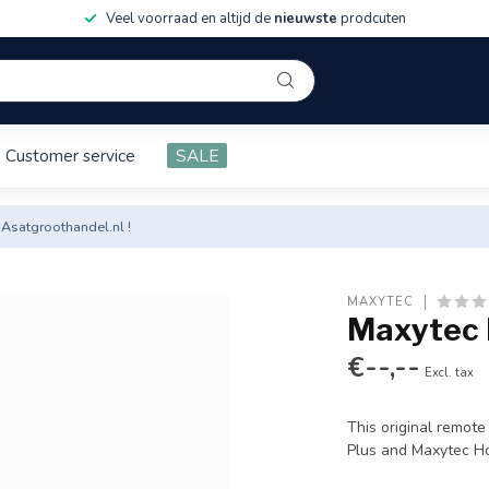
Veel voorraad en altijd de
nieuwste
prodcuten
Customer service
SALE
 Asatgroothandel.nl !
MAXYTEC
Maxytec 
€--,--
Excl. tax
This original remot
Plus and Maxytec Ho