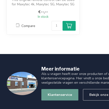
for Maxytec 4k, Maxytec 5G, Maxytec 5G
...
€--,--
In stock
Compare
Meer informatie
Als u vragen heeft over onze producten of
klantenservicepagina. Hier vindt u onze be
veelgestelde vragen en verschillende mani
Klantenservice
Bekijk onze