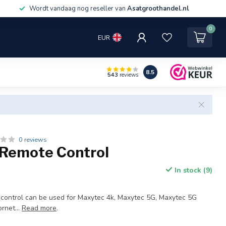
Wordt vandaag nog reseller van
Asatgroothandel.nl
0
EUR
8.5
543
reviews
0 reviews
Remote Control
In stock (9)
e control can be used for Maxytec 4k, Maxytec 5G, Maxytec 5G
rnet...
Read more
.