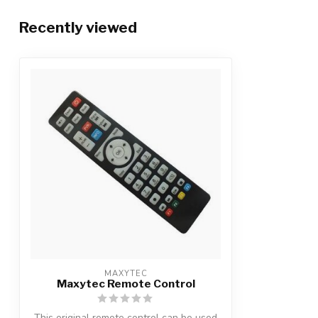
Recently viewed
MAXYTEC
Maxytec Remote Control
This original remote control can be used