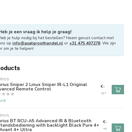
Heb je een vraag ik help je graag!
Heb je hulp nodig bij het bestellen? Neem gerust contact met
ons op
info@asatgroothandel.nl
or
+31 475 407278
. We zijn
er om je te helpen!
roducts
RIUS
rius Sniper 2 Linux Sniper IR-L1 Original
€-
vanced Remote Control
-,--
tock
RIUS
arius BT RCU-A5 Advanced IR & Bluetooth
€-
tandsbediening with backlight Black Pure 4+
-,-
Avant 4+ Ultra