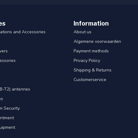
es
Information
ations and Accessories
About us
Algemene voorwaarden
ivers
Payment methods
essories
Privacy Policy
Shipping & Returns
Customerservice
B-T2) antennes
es
m Security
intment
uipment