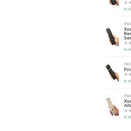
In s
XSA
Xsa
Rem
Ser
In s
PRI
Pr
In s
XSA
Xs
Af
In s