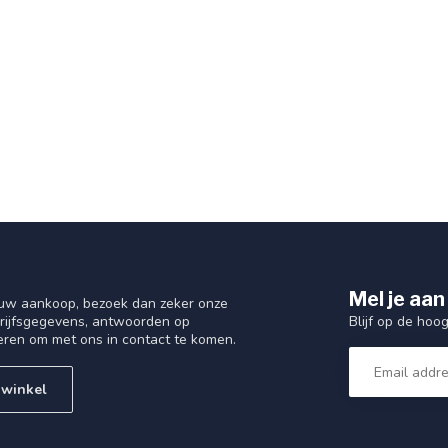
Mel je aan
 uw aankoop, bezoek dan zeker onze
Blijf op de hoo
drijfsgegevens, antwoorden op
eren om met ons in contact te komen.
 winkel