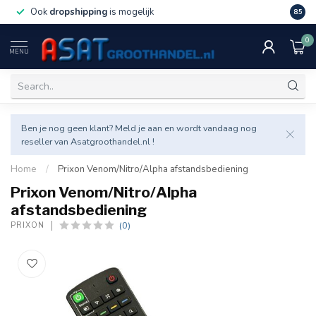
Ook
dropshipping
is mogelijk
Veel v
8.5
0
MENU
Ben je nog geen klant? Meld je aan en wordt vandaag nog
reseller van Asatgroothandel.nl !
Home
/
Prixon Venom/Nitro/Alpha afstandsbediening
Prixon Venom/Nitro/Alpha
afstandsbediening
(0)
PRIXON