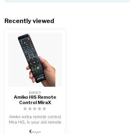
Recently viewed
AMIKO
Amiko HiS Remote
Control MiraX
Amiko extra remote control
Mira HiS, Is your old remote
control defective or do ...
€--,--