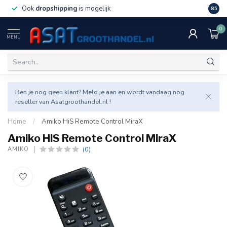
Ook
dropshipping
is mogelijk
Veel v
8.5
0
MENU
Ben je nog geen klant? Meld je aan en wordt vandaag nog
reseller van Asatgroothandel.nl !
Home
/
Amiko HiS Remote Control MiraX
Amiko HiS Remote Control MiraX
(0)
AMIKO