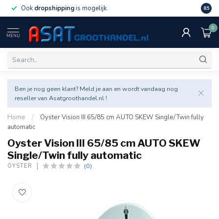
Ook
dropshipping
is mogelijk
Veel v
8.5
0
MENU
Ben je nog geen klant? Meld je aan en wordt vandaag nog
reseller van Asatgroothandel.nl !
Home
/
Oyster Vision III 65/85 cm AUTO SKEW Single/Twin fully
automatic
Oyster Vision III 65/85 cm AUTO SKEW
Single/Twin fully automatic
(0)
OYSTER