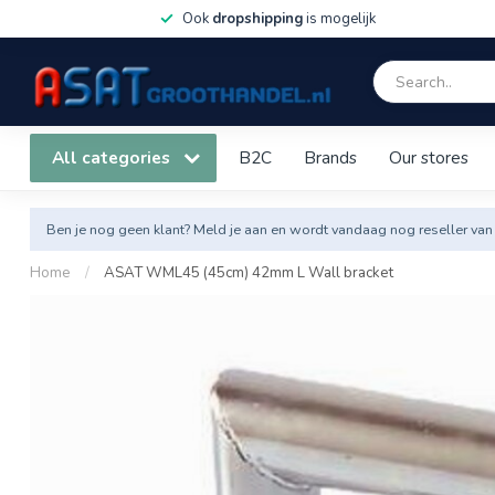
Ook
dropshipping
is mogelijk
All categories
B2C
Brands
Our stores
Ben je nog geen klant? Meld je aan en wordt vandaag nog reseller van
Home
/
ASAT WML45 (45cm) 42mm L Wall bracket