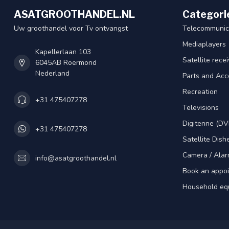
ASATGROOTHANDEL.NL
Categori
Uw groothandel voor Tv ontvangst
Telecommunic
Mediaplayers
Kapellerlaan 103
Satellite rece
6045AB Roermond
Nederland
Parts and Acc
Recreation
+31 475407278
Televisions
Digitenne (DV
+31 475407278
Satellite Dish
Camera / Alar
info@asatgroothandel.nl
Book an appo
Household eq