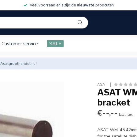
Veel voorraad en altijd de
nieuwste
prodcuten
Customer service
SALE
 Asatgroothandel.nl !
ASAT
ASAT WM
bracket
€--,--
Excl. tax
ASAT WML45 42mm L
for the satellite di