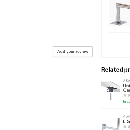
Add your review
Related p
AS
Uni
Gen
In s
AS
L G