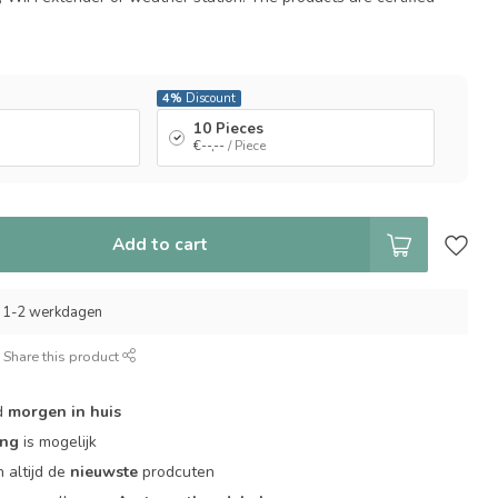
4%
Discount
10 Pieces
€--,--
/ Piece
Add to cart
 1-2 werkdagen
Share this product
d
morgen in huis
ing
is mogelijk
 altijd de
nieuwste
prodcuten