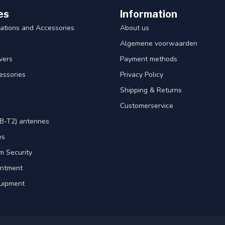
es
Information
ations and Accessories
About us
Algemene voorwaarden
ivers
Payment methods
essories
Privacy Policy
Shipping & Returns
Customerservice
B-T2) antennes
es
m Security
intment
uipment