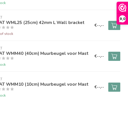
tock
AT
9,0
AT WML25 (25cm) 42mm L Wall bracket
€--,--
of stock
AT
AT WMM40 (40cm) Muurbeugel voor Mast
€--,--
tock
AT
AT WMM10 (10cm) Muurbeugel voor Mast
€--,--
tock