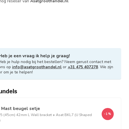
og reseller van
Asatgroothandel.nl
Heb je een vraag ik help je graag!
Heb je hulp nodig bij het bestellen? Neem gerust contact met
ons op
info@asatgroothandel.nl
or
+31 475 407278
. We zijn
er om je te helpen!
undels
 Mast beugel setje
-1%
 (45cm) 42mm L Wall bracket
+
Asat BKL7 (U Shaped
)