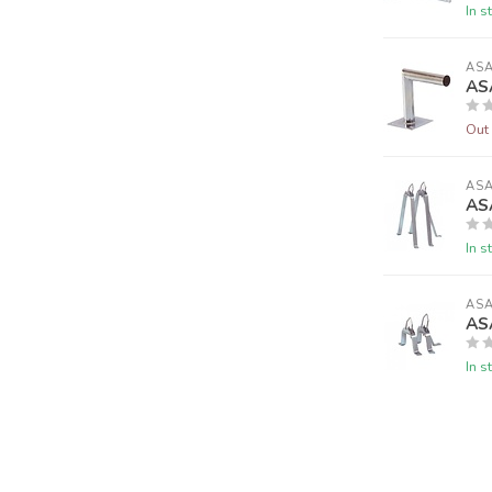
In s
AS
AS
Out 
AS
AS
In s
AS
AS
In s