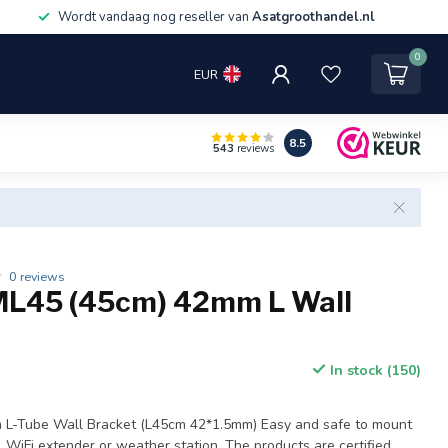
Wordt vandaag nog reseller van
Asatgroothandel.nl
0
EUR
8.5
543
reviews
0 reviews
L45 (45cm) 42mm L Wall
In stock (150)
-Tube Wall Bracket (L45cm 42*1.5mm) Easy and safe to mount
sh, WiFi extender or weather station. The products are certified