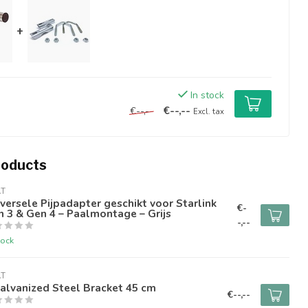
+
In stock
€--,--
€--,--
Excl. tax
roducts
AT
versele Pijpadapter geschikt voor Starlink
€-
 3 & Gen 4 – Paalmontage – Grijs
-,--
tock
AT
alvanized Steel Bracket 45 cm
€--,--