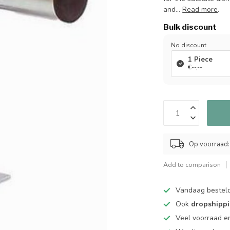
and...
Read more
.
Bulk discount
No discount
1 Piece
€--,--
Op voorraad:
Add to comparison
Vandaag bestel
Ook
dropshipp
Veel voorraad en