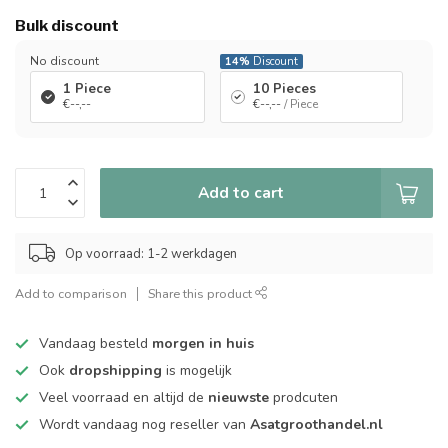
Bulk discount
No discount
14%
Discount
1 Piece
10 Pieces
€--,--
€--,--
/ Piece
Add to cart
Op voorraad: 1-2 werkdagen
Add to comparison
Share this product
Vandaag besteld
morgen in huis
Ook
dropshipping
is mogelijk
Veel voorraad en altijd de
nieuwste
prodcuten
Wordt vandaag nog reseller van
Asatgroothandel.nl