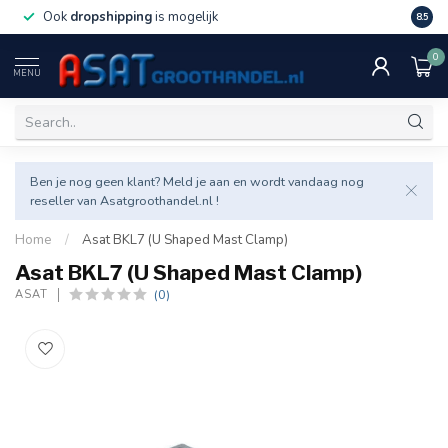
Ook
dropshipping
is mogelijk
Veel v
8.5
0
MENU
Ben je nog geen klant? Meld je aan en wordt vandaag nog
reseller van Asatgroothandel.nl !
Home
/
Asat BKL7 (U Shaped Mast Clamp)
Asat BKL7 (U Shaped Mast Clamp)
(0)
ASAT