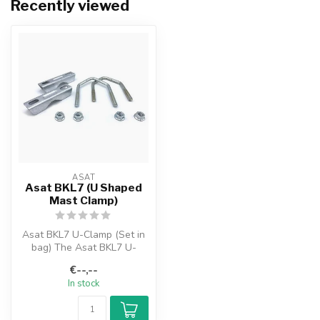
Recently viewed
ASAT
Asat BKL7 (U Shaped
Mast Clamp)
Asat BKL7 U-Clamp (Set in
bag) The Asat BKL7 U-
Clamps from the Asat brand
€--,--
for mo...
In stock