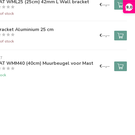
AT WML25 (25cm) 42mm L Wall bracket
€--,--
9,0
of stock
Bracket Aluminium 25 cm
€--,--
of stock
AT
AT WMM40 (40cm) Muurbeugel voor Mast
€--,--
tock