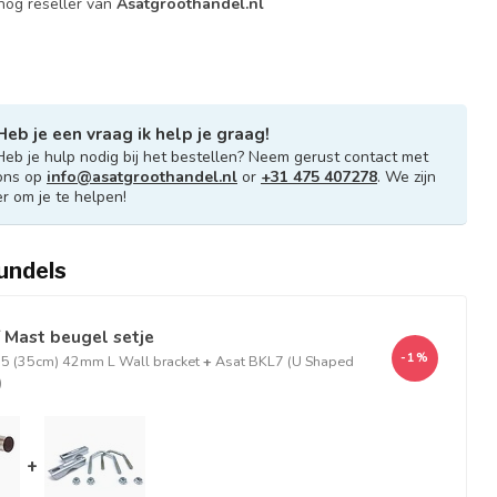
og reseller van
Asatgroothandel.nl
Heb je een vraag ik help je graag!
Heb je hulp nodig bij het bestellen? Neem gerust contact met
ons op
info@asatgroothandel.nl
or
+31 475 407278
. We zijn
er om je te helpen!
undels
 Mast beugel setje
-1%
 (35cm) 42mm L Wall bracket
+
Asat BKL7 (U Shaped
)
+