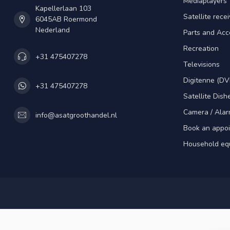
Mediaplayers
Kapellerlaan 103
Satellite rece
6045AB Roermond
Nederland
Parts and Acc
Recreation
+31 475407278
Televisions
Digitenne (DV
+31 475407278
Satellite Dish
Camera / Alar
info@asatgroothandel.nl
Book an appo
Household eq