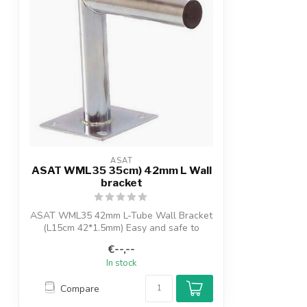
ASAT
ASAT WML35 35cm) 42mm L Wall
bracket
ASAT WML35 42mm L-Tube Wall Bracket
(L15cm 42*1.5mm) Easy and safe to
mount for ...
€--,--
In stock
Compare