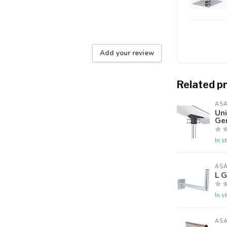
Add your review
Related p
AS
Uni
Gen
In s
AS
L G
In s
AS