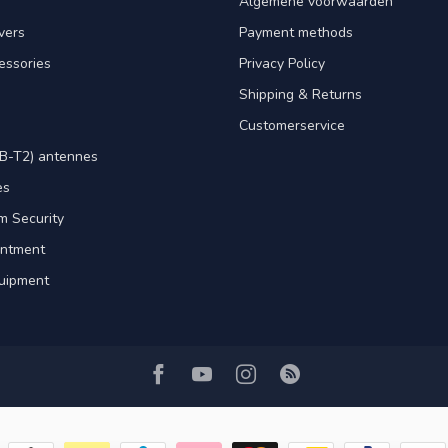
Algemene voorwaarden
ivers
Payment methods
essories
Privacy Policy
Shipping & Returns
Customerservice
B-T2) antennes
es
m Security
intment
uipment