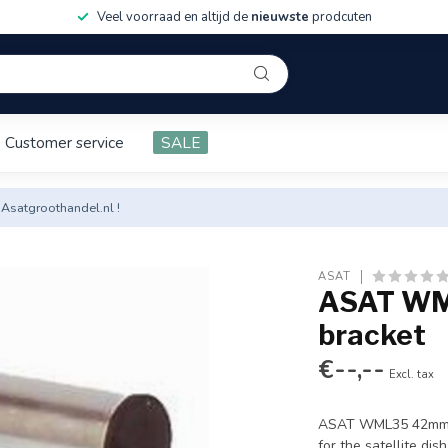
Veel voorraad en altijd de
nieuwste
prodcuten
Customer service
SALE
 Asatgroothandel.nl !
ASAT
ASAT WM
bracket
€--,--
Excl. tax
ASAT WML35 42mm L
for the satellite di