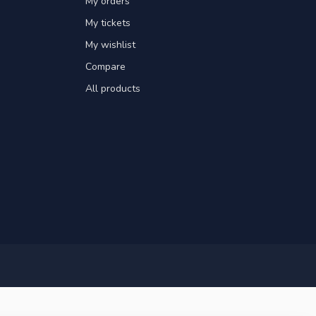
My orders
My tickets
My wishlist
Compare
All products