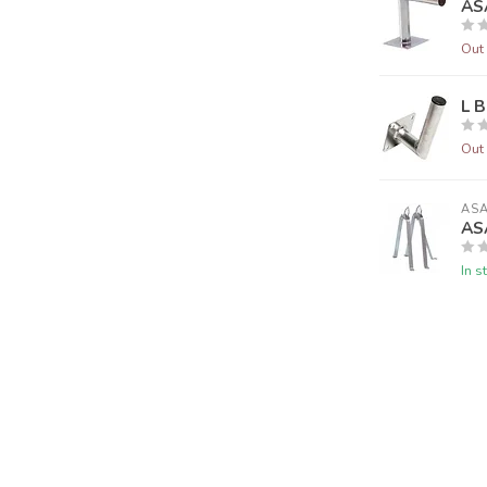
AS
Out 
L 
Out 
AS
AS
In s