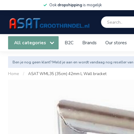
Ook
dropshipping
is mogelijk
All categories
B2C
Brands
Our stores
Ben je nog geen klant? Meld je aan en wordt vandaag nog reseller van
Home
/
ASAT WML35 (35cm) 42mm L Wall bracket