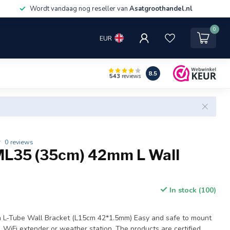
Wordt vandaag nog reseller van
Asatgroothandel.nl
0
EUR
8.5
543
reviews
0 reviews
L35 (35cm) 42mm L Wall
In stock (100)
-Tube Wall Bracket (L15cm 42*1.5mm) Easy and safe to mount
sh, WiFi extender or weather station. The products are certified