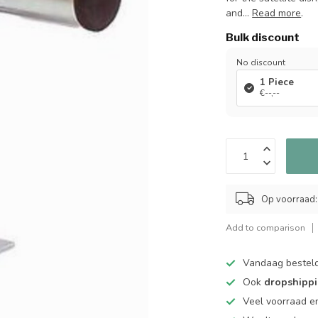
and...
Read more
.
Bulk discount
No discount
1 Piece
€--,--
Op voorraad:
Add to comparison
Vandaag bestel
Ook
dropshipp
Veel voorraad en