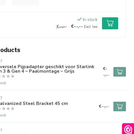
In stock
€--,--
€--,--
Excl. tax
roducts
AT
versele Pijpadapter geschikt voor Starlink
€-
 3 & Gen 4 – Paalmontage – Grijs
-,--
tock
AT
alvanized Steel Bracket 45 cm
€--,--
tock
AT