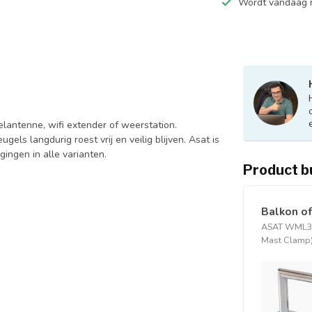
Wordt vandaag n
lantenne, wifi extender of weerstation.
els langdurig roest vrij en veilig blijven. Asat is
ingen in alle varianten.
Product b
Balkon of
ASAT WML35
Mast Clamp