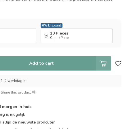
6%
Discount
10 Pieces
€--,--
/ Piece
Add to cart
 1-2 werkdagen
Share this product
d
morgen in huis
ing
is mogelijk
 altijd de
nieuwste
prodcuten