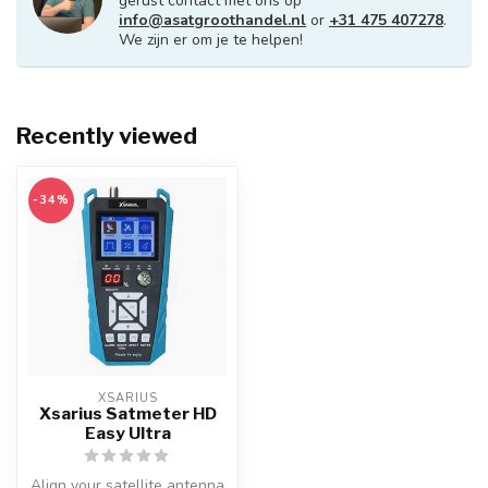
gerust contact met ons op
info@asatgroothandel.nl
or
+31 475 407278
.
We zijn er om je te helpen!
Recently viewed
-34%
XSARIUS
Xsarius Satmeter HD
Easy Ultra
Align your satellite antenna