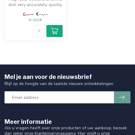
dish very accurately, quickly
and user-friendly wit...
€--,--
€--,--
In stock
Mel je aan voor de nieuwsbrief
Blijf op de hoogte van de laatste nieuwe ontwikkelingen
Meer informatie
Als u vragen heeft over onze producten of uw aankoop, bezoek
dan zeker onze klantenservicepagina. Hier vindt u onze