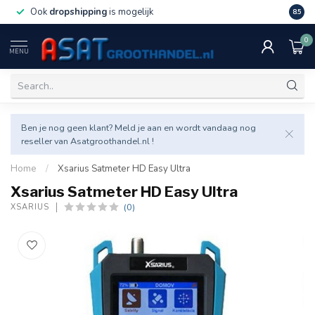
Ook
dropshipping
is mogelijk
Veel v
8.5
0
MENU
Ben je nog geen klant? Meld je aan en wordt vandaag nog
reseller van Asatgroothandel.nl !
Home
/
Xsarius Satmeter HD Easy Ultra
Xsarius Satmeter HD Easy Ultra
(0)
XSARIUS