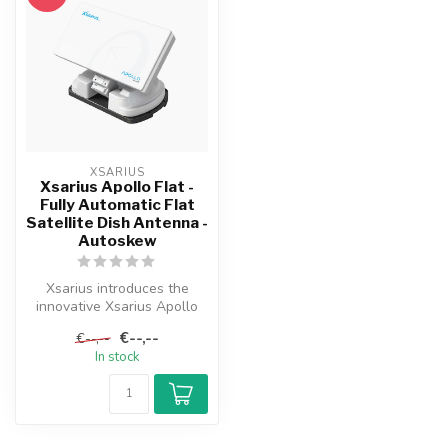
XSARIUS
Xsarius Apollo Flat -
Fully Automatic Flat
Satellite Dish Antenna -
Autoskew
Xsarius introduces the
innovative Xsarius Apollo
Flat, the world's best and
€--,--
€--,--
most...
In stock