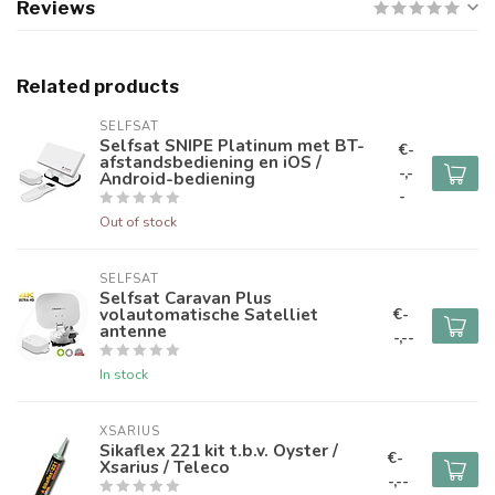
Reviews
Related products
SELFSAT
Selfsat SNIPE Platinum met BT-
€-
afstandsbediening en iOS /
-,-
Android-bediening
-
Out of stock
SELFSAT
Selfsat Caravan Plus
volautomatische Satelliet
€-
antenne
-,--
In stock
XSARIUS
Sikaflex 221 kit t.b.v. Oyster /
€-
Xsarius / Teleco
-,--