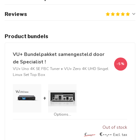
Reviews
Product bundels
VU+ Bundelpakket samengesteld door
de Specialist !
-5%
VU+ Uno 4K SE FBC Tuner
+
VU+ Zero 4K UHD Singel
Linux Set Top Box
+
Options...
Out of stock
€--,--
€--,--
Excl. tax