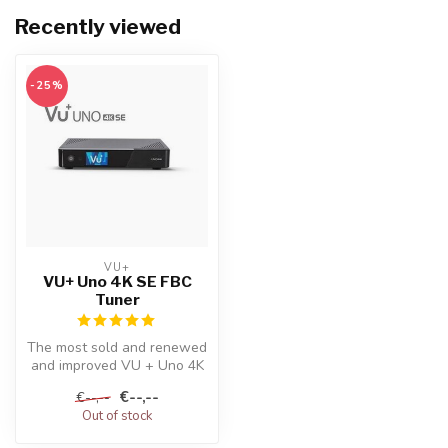
Recently viewed
-25%
VU+
VU+ Uno 4K SE FBC
Tuner
The most sold and renewed
and improved VU + Uno 4K
SE Linux UHD set-top box
€--,--
€--,--
avai...
Out of stock