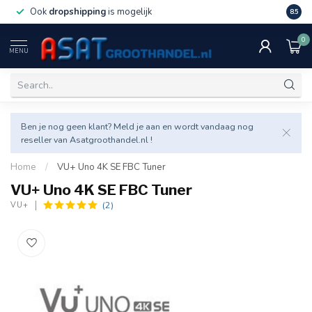
Ook
dropshipping
is mogelijk
Veel v
8.5
0
MENU
Ben je nog geen klant? Meld je aan en wordt vandaag nog
reseller van Asatgroothandel.nl !
Home
/
VU+ Uno 4K SE FBC Tuner
VU+ Uno 4K SE FBC Tuner
(2)
VU+