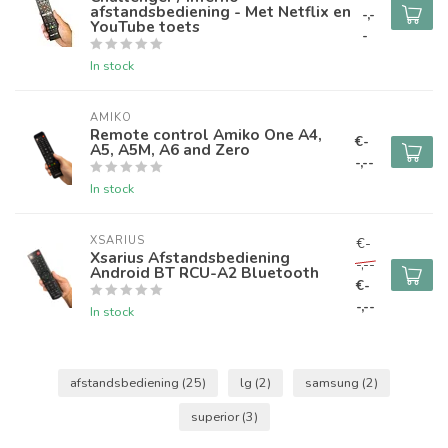
afstandsbediening - Met Netflix en
-,-
YouTube toets
-
In stock
AMIKO
Remote control Amiko One A4,
€-
A5, A5M, A6 and Zero
-,--
In stock
XSARIUS
€-
Xsarius Afstandsbediening
-,--
Android BT RCU-A2 Bluetooth
€-
-,--
In stock
afstandsbediening
(25)
lg
(2)
samsung
(2)
superior
(3)