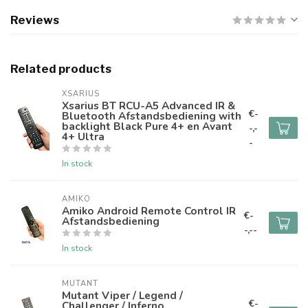
Reviews
Related products
XSARIUS
Xsarius BT RCU-A5 Advanced IR &
€-
Bluetooth Afstandsbediening with
backlight Black Pure 4+ en Avant
-,-
4+ Ultra
-
In stock
AMIKO
Amiko Android Remote Control IR
€-
Afstandsbediening
-,--
In stock
MUTANT
Mutant Viper / Legend /
€-
Challenger / Inferno