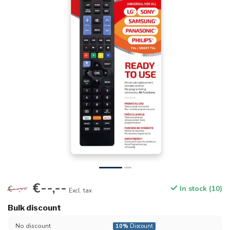
€--,--
€--,--
In stock (10)
Excl. tax
Bulk discount
No discount
10%
Discount