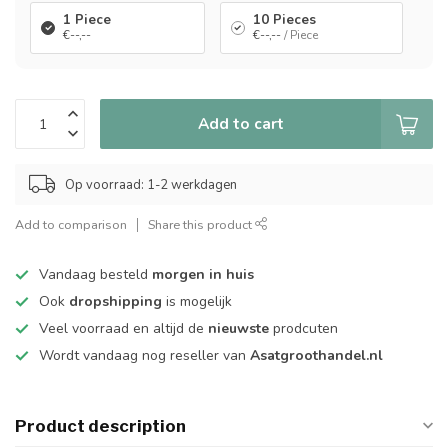
1 Piece
10 Pieces
€--,--
€--,--
/ Piece
Add to cart
Op voorraad: 1-2 werkdagen
Add to comparison
Share this product
Vandaag besteld
morgen in huis
Ook
dropshipping
is mogelijk
Veel voorraad en altijd de
nieuwste
prodcuten
Wordt vandaag nog reseller van
Asatgroothandel.nl
Product description