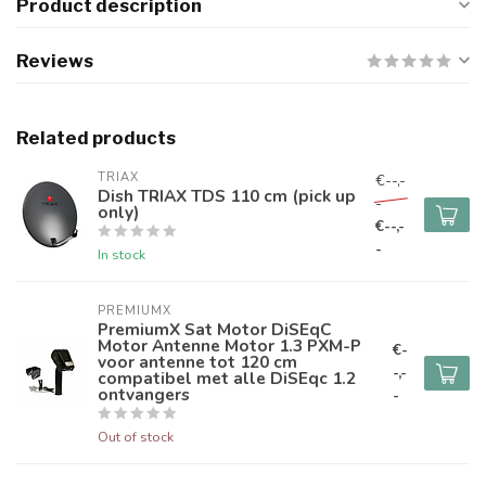
Product description
Reviews
Related products
TRIAX
€--,-
Dish TRIAX TDS 110 cm (pick up
-
only)
€--,-
-
In stock
PREMIUMX
PremiumX Sat Motor DiSEqC
Motor Antenne Motor 1.3 PXM-P
€-
voor antenne tot 120 cm
-,-
compatibel met alle DiSEqc 1.2
ontvangers
-
Out of stock