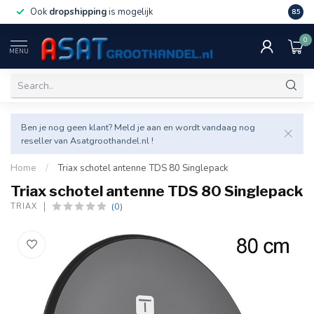
Ook
dropshipping
is mogelijk
Veel v
8.5
0
MENU
Ben je nog geen klant? Meld je aan en wordt vandaag nog
reseller van Asatgroothandel.nl !
Home
/
Triax schotel antenne TDS 80 Singlepack
Triax schotel antenne TDS 80 Singlepack
(0)
TRIAX