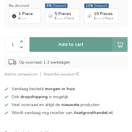
No discount
8%
Discount
10%
Discount
1 Piece
5 Pieces
10 Pieces
€--,--
€--,--
/ Piece
€--,--
/ Piece
Add to cart
Op voorraad: 1-2 werkdagen
Add to comparison
Share this product
Vandaag besteld
morgen in huis
Ook
dropshipping
is mogelijk
Veel voorraad en altijd de
nieuwste
prodcuten
Wordt vandaag nog reseller van
Asatgroothandel.nl