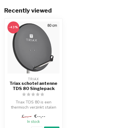
Recently viewed
-43%
TRIAX
Triax schotel antenne
TDS 80 Singlepack
Triax TDS 80 is een
thermisch verzinkt stalen
schotelantenne met een
€--,--
€--,--
diameter va...
In stock