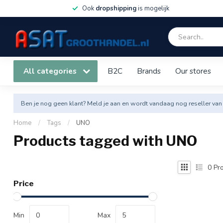
Ook
dropshipping
is mogelijk
All categories
B2C
Brands
Our stores
Ben je nog geen klant? Meld je aan en wordt vandaag nog reseller van
Home
/
Tags
/
UNO
Products tagged with UNO
0
Pro
Price
Min
Max