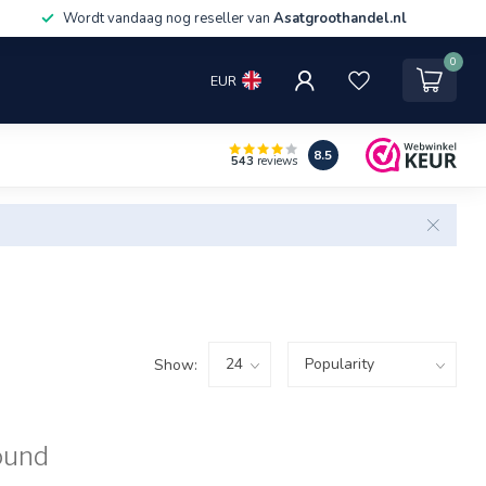
Wordt vandaag nog reseller van
Asatgroothandel.nl
0
EUR
8.5
543
reviews
Show:
ound