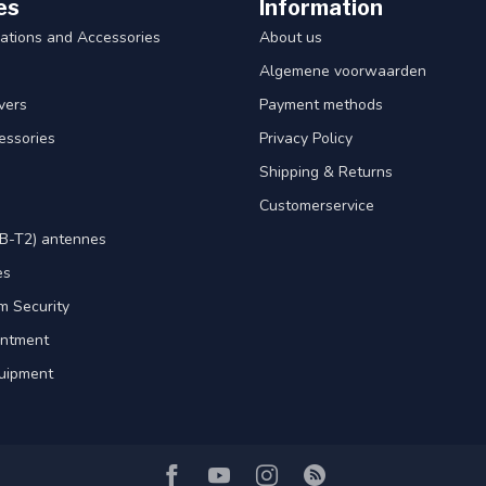
es
Information
ations and Accessories
About us
Algemene voorwaarden
ivers
Payment methods
essories
Privacy Policy
Shipping & Returns
Customerservice
B-T2) antennes
es
m Security
intment
uipment