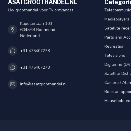
ASATGROOTHANDEL.NL
Categori
Uw groothandel voor Tv ontvangst
Telecommunic
Mediaplayers
Kapellerlaan 103
Satellite rece
6045AB Roermond
Nederland
Parts and Acc
Recreation
+31 475407278
Televisions
Digitenne (DV
+31 475407278
Satellite Dish
Camera / Alar
info@asatgroothandel.nl
Book an appo
Household eq