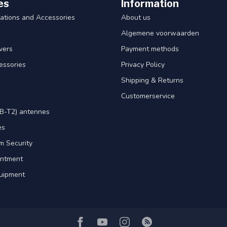
es
Information
ations and Accessories
About us
Algemene voorwaarden
ivers
Payment methods
essories
Privacy Policy
Shipping & Returns
Customerservice
B-T2) antennes
es
m Security
intment
uipment