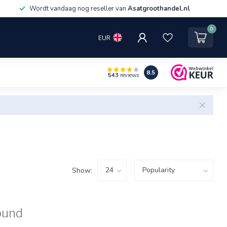
Wordt vandaag nog reseller van
Asatgroothandel.nl
0
EUR
8.5
543
reviews
Show:
ound