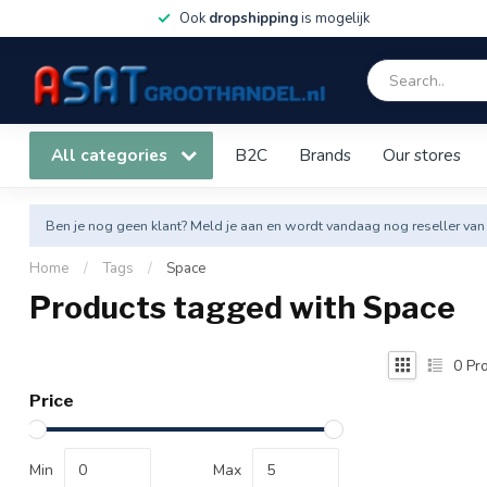
Ook
dropshipping
is mogelijk
All categories
B2C
Brands
Our stores
Ben je nog geen klant? Meld je aan en wordt vandaag nog reseller van
Home
/
Tags
/
Space
Products tagged with Space
0
Pro
Price
Min
Max