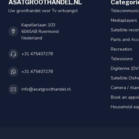
ASATGROOTHANDEL.NL
Categori
Uw groothandel voor Tv ontvangst
Telecommunic
Mediaplayers
Kapellerlaan 103
Satellite rece
6045AB Roermond
Nederland
Parts and Acc
Recreation
+31 475407278
Televisions
Digitenne (DV
+31 475407278
Satellite Dish
Camera / Alar
info@asatgroothandel.nl
Book an appo
Household eq