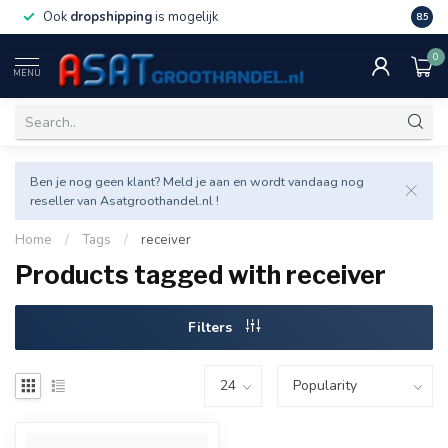
Ook
dropshipping
is mogelijk
Veel v
8.5
0
MENU
Ben je nog geen klant? Meld je aan en wordt vandaag nog
reseller van Asatgroothandel.nl !
Home
/
Tags
/
receiver
Products tagged with receiver
Filters