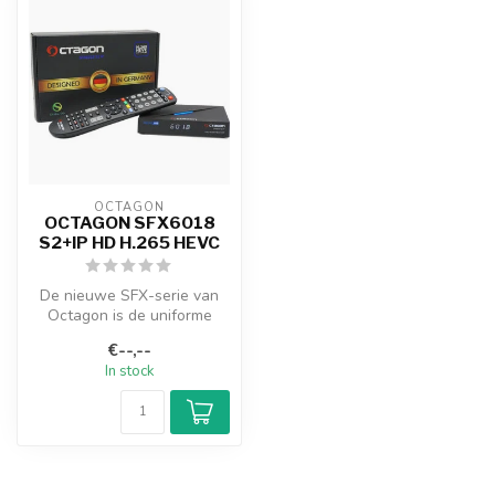
OCTAGON
OCTAGON SFX6018
S2+IP HD H.265 HEVC
De nieuwe SFX-serie van
Octagon is de uniforme
versie van de felbegeerde
€--,--
SF- en ...
In stock