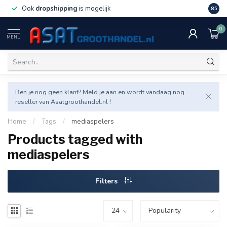
Ook
dropshipping
is mogelijk
Veel v
8.5
0
MENU
Ben je nog geen klant? Meld je aan en wordt vandaag nog
reseller van Asatgroothandel.nl !
Home
/
Tags
/
mediaspelers
Products tagged with
mediaspelers
Filters