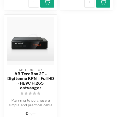
AB TERREBOX
AB TereBox 2T -
Digitenne KPN – Full HD
- HEVC H.265
ontvanger
Planning to purchase a
simple and practical cable
and DVB-T2 receiver for
€--,--
your T...