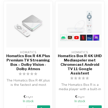
HOMATICS
HOMATICS
Homatics Box R 4K Plus
Homatics Box R 4K UHD
Premium TV Streaming
Mediaspeler met
Box – Dolby Vision -
Chromecast Android
Dolby Atmos
TV 11 Google
Assistent
The Homatics Box R 4K plus
is the fastest and most
The Homatics Box R is a
powerful AndroidTV
media player with a built-in
Streaming ...
Chromecast function. The
€--,--
€--,--
me...
In stock
In stock