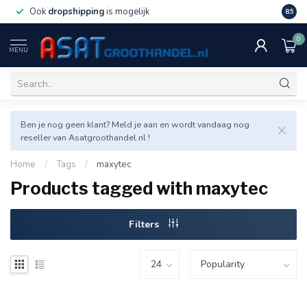
Ook
dropshipping
is mogelijk
Veel v
8.5
0
MENU
Ben je nog geen klant? Meld je aan en wordt vandaag nog
reseller van Asatgroothandel.nl !
Home
/
Tags
/
maxytec
Products tagged with maxytec
Filters