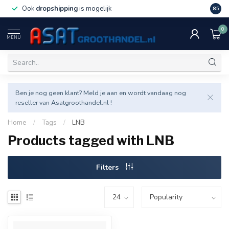
Ook
dropshipping
is mogelijk
Veel v
8.5
0
MENU
Ben je nog geen klant? Meld je aan en wordt vandaag nog
reseller van Asatgroothandel.nl !
Home
/
Tags
/
LNB
Products tagged with LNB
Filters