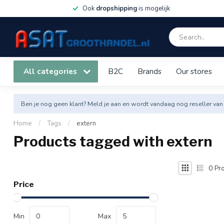
Ook
dropshipping
is mogelijk
All categories
B2C
Brands
Our stores
Ben je nog geen klant? Meld je aan en wordt vandaag nog reseller van
Home
/
Tags
/
extern
Products tagged with extern
0
Pro
Price
Min
Max