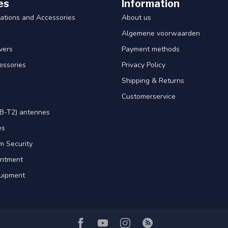
es
Information
ations and Accessories
About us
Algemene voorwaarden
ivers
Payment methods
essories
Privacy Policy
Shipping & Returns
Customerservice
B-T2) antennes
es
m Security
intment
uipment