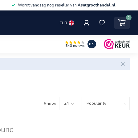
Wordt vandaag nog reseller van
Asatgroothandel.nl
0
EUR
8.5
543
reviews
Show:
ound