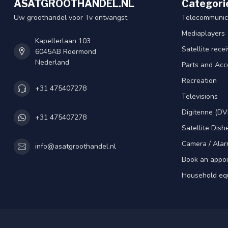
ASATGROOTHANDEL.NL
Categori
Uw groothandel voor Tv ontvangst
Telecommunic
Mediaplayers
Kapellerlaan 103
Satellite rece
6045AB Roermond
Nederland
Parts and Acc
Recreation
+31 475407278
Televisions
Digitenne (DV
+31 475407278
Satellite Dish
Camera / Alar
info@asatgroothandel.nl
Book an appo
Household eq