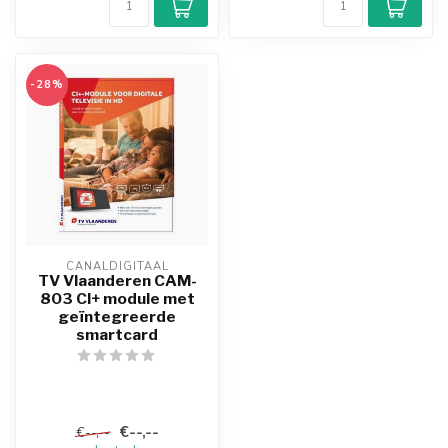
-28%
CANALDIGITAAL
TV Vlaanderen CAM-
803 CI+ module met
geïntegreerde
smartcard
€--,--
€--,--