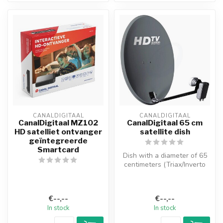
CANALDIGITAAL
CANALDIGITAAL
CanalDigitaal MZ102
CanalDigitaal 65 cm
HD satelliet ontvanger
satellite dish
geïntegreerde
Smartcard
Dish with a diameter of 65
centimeters (Triax/Inverto
type). Suitable for use in...
€--,--
€--,--
In stock
In stock