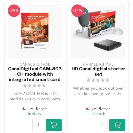
-30%
-34%
CANALDIGITAAL
CANALDIGITAAL
CanalDigitaal CAM-803
HD Canal digital starter
CI+ module with
set
integrated smart card
Whether you look out over
The M7 CAM-803 is a CI+
a rustic olive grove or the
module (plug-in card) with
azure blue sea that you ca...
integrated smart card, a
€--,--
€--,--
€--,--
€--,--
spac...
In stock
In stock