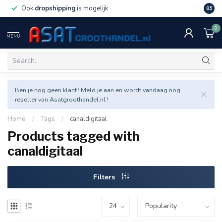
Ook
dropshipping
is mogelijk
Veel v
8.5
0
MENU
Ben je nog geen klant? Meld je aan en wordt vandaag nog
reseller van Asatgroothandel.nl !
Home
/
Tags
/
canaldigitaal
Products tagged with
canaldigitaal
Filters