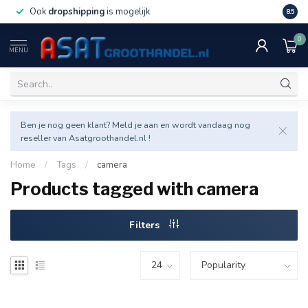
Ook
dropshipping
is mogelijk
Veel v
8.5
0
MENU
Ben je nog geen klant? Meld je aan en wordt vandaag nog
reseller van Asatgroothandel.nl !
Home
/
Tags
/
camera
Products tagged with camera
Filters