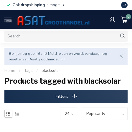
Ook
dropshipping
is mogelijk
Veel v
8.5
0
MENU
Ben je nog geen klant? Meld je aan en wordt vandaag nog
reseller van Asatgroothandel.nl !
Home
/
Tags
/
blacksolar
Products tagged with blacksolar
Filters