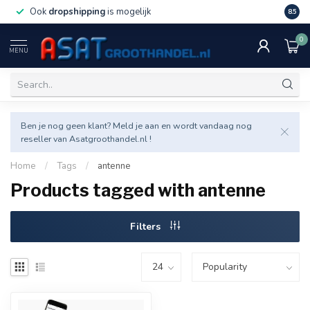
Ook
dropshipping
is mogelijk
Veel v
8.5
0
MENU
Ben je nog geen klant? Meld je aan en wordt vandaag nog
reseller van Asatgroothandel.nl !
Home
/
Tags
/
antenne
Products tagged with antenne
Filters