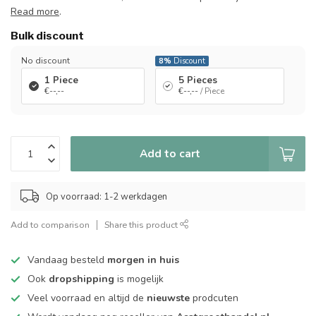
Read more
.
Bulk discount
No discount
8%
Discount
1 Piece
5 Pieces
€--,--
€--,--
/ Piece
Add to cart
Op voorraad: 1-2 werkdagen
Add to comparison
Share this product
Vandaag besteld
morgen in huis
Ook
dropshipping
is mogelijk
Veel voorraad en altijd de
nieuwste
prodcuten