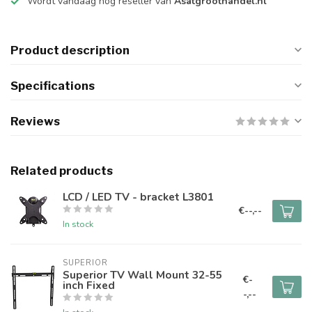
Wordt vandaag nog reseller van
Asatgroothandel.nl
Product description
Specifications
Reviews
Related products
LCD / LED TV - bracket L3801
€--,--
In stock
SUPERIOR
Superior TV Wall Mount 32-55
€-
inch Fixed
-,--