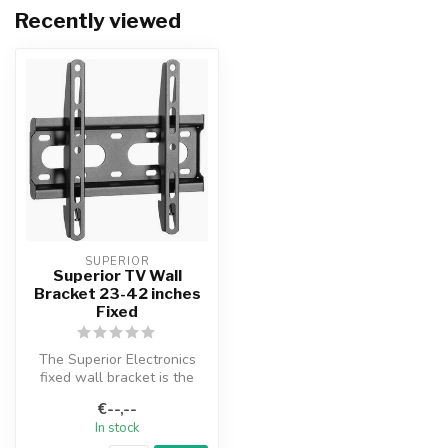
Recently viewed
SUPERIOR
Superior TV Wall
Bracket 23-42 inches
Fixed
The Superior Electronics
fixed wall bracket is the
perfect solution for hanging
€--,--
...
In stock