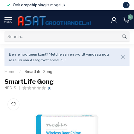
Ook
dropshipping
is mogelijk
Veel v
8.5
0
MENU
Ben je nog geen klant? Meld je aan en wordt vandaag nog
reseller van Asatgroothandel.nl !
Home
/
SmartLife Gong
SmartLife Gong
(0)
NEDIS