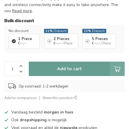
and wireless connectivity make it easy to take anywhere. The
sou
Read more
.
Bulk discount
No discount
11%
Discount
22%
Discount
1 Piece
2 Pieces
5 Pieces
€--,--
€--,--
/ Piece
€--,--
/ Piece
Add to cart
Op voorraad: 1-2 werkdagen
Add to comparison
Share this product
Vandaag besteld
morgen in huis
Ook
dropshipping
is mogelijk
Veel voorraad en altijd de
nieuwste
prodcuten