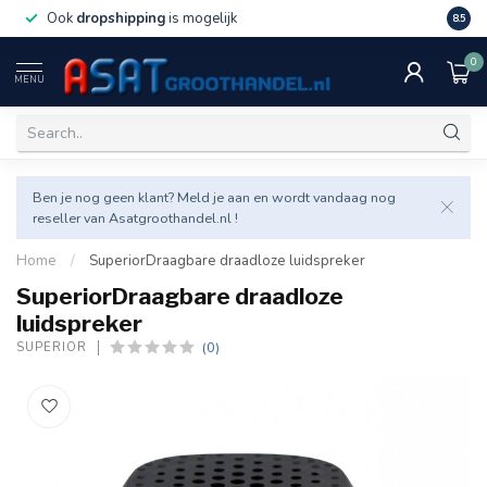
Ook
dropshipping
is mogelijk
Veel v
8.5
0
MENU
Ben je nog geen klant? Meld je aan en wordt vandaag nog
reseller van Asatgroothandel.nl !
Home
/
SuperiorDraagbare draadloze luidspreker
SuperiorDraagbare draadloze
luidspreker
(0)
SUPERIOR