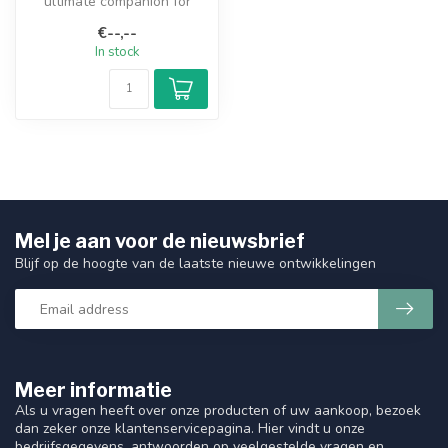
ultimate companion for
every music enthusiast.
€--,--
Whether...
In stock
Mel je aan voor de nieuwsbrief
Blijf op de hoogte van de laatste nieuwe ontwikkelingen
Meer informatie
Als u vragen heeft over onze producten of uw aankoop, bezoek
dan zeker onze klantenservicepagina. Hier vindt u onze
bedrijfsgegevens, antwoorden op veelgestelde vragen en