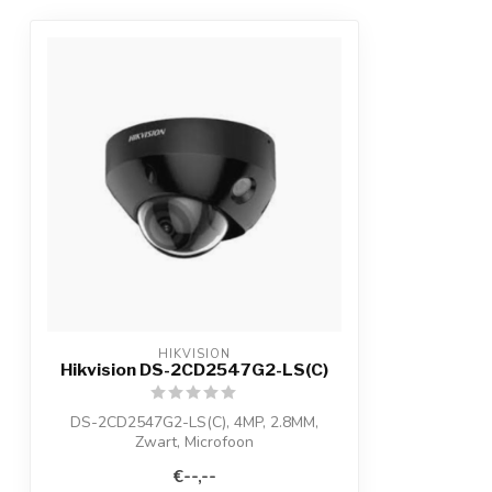
HIKVISION
Hikvision DS-2CD2547G2-LS(C)
DS-2CD2547G2-LS(C), 4MP, 2.8MM,
Zwart, Microfoon
4 MP ColorVu Fixed Mini Dome N...
€--,--