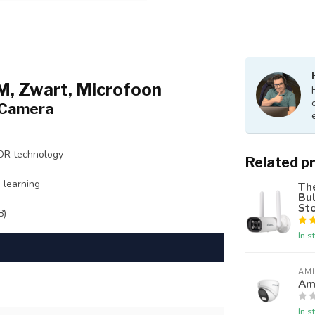
, Zwart, Microfoon
 Camera
WDR technology
Related p
 learning
The
Bul
Sto
8)
In s
AM
Am
In s