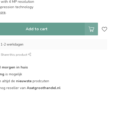
 with 4 MP resolution
mpression technology
ore
.
Add to cart
 1-2 werkdagen
Share this product
d
morgen in huis
ing
is mogelijk
 altijd de
nieuwste
prodcuten
og reseller van
Asatgroothandel.nl