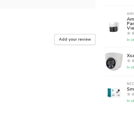
AM
Am
Pa
Vie
Add your review
In s
Xsa
In s
NED
Sm
In s