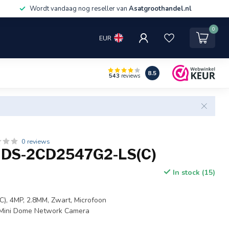
Wordt vandaag nog reseller van
Asatgroothandel.nl
0
EUR
8.5
543
reviews
0 reviews
n DS-2CD2547G2-LS(C)
In stock (15)
, 4MP, 2.8MM, Zwart, Microfoon
 Mini Dome Network Camera