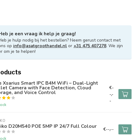
Heb je een vraag ik help je graag!
Heb je hulp nodig bij het bestellen? Neem gerust contact met
ons op
info@asatgroothandel.nl
or
+31 475 407278
. We zijn
er om je te helpen!
roducts
 Xsarius Smart IPC B4M WiFi – Dual-Light
let Camera with Face Detection, Cloud
€-
rage, and Voice Control
-,-
-
tock
IKO
iko D20M540 POE 5MP IP 24/7 Full Colour
€--,--
tock