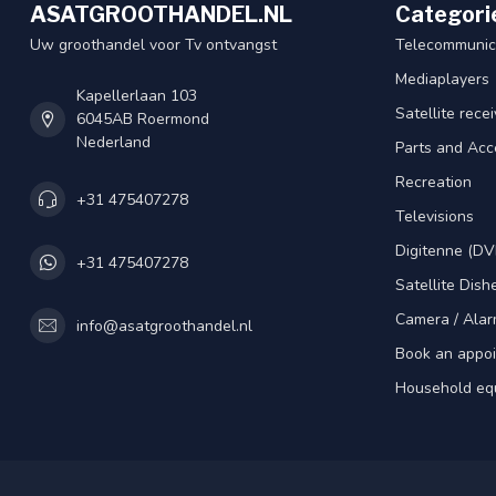
ASATGROOTHANDEL.NL
Categori
Uw groothandel voor Tv ontvangst
Telecommunic
Mediaplayers
Kapellerlaan 103
Satellite rece
6045AB Roermond
Nederland
Parts and Acc
Recreation
+31 475407278
Televisions
Digitenne (DV
+31 475407278
Satellite Dish
Camera / Alar
info@asatgroothandel.nl
Book an appo
Household eq