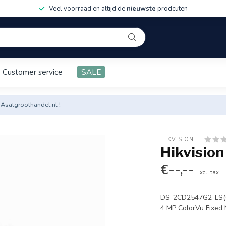
Veel voorraad en altijd de
nieuwste
prodcuten
Customer service
SALE
 Asatgroothandel.nl !
HIKVISION
Hikvisio
€--,--
Excl. tax
DS-2CD2547G2-LS(C)
4 MP ColorVu Fixed