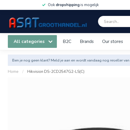
Ook
dropshipping
is mogelijk
All categories
B2C
Brands
Our stores
Ben je nog geen klant? Meld je aan en wordt vandaag nog reseller van
Home
/
Hikvision DS-2CD2547G2-LS(C)