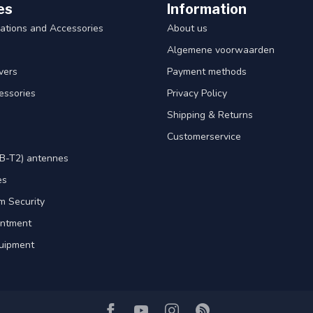
es
Information
ations and Accessories
About us
Algemene voorwaarden
ivers
Payment methods
essories
Privacy Policy
Shipping & Returns
Customerservice
B-T2) antennes
es
m Security
intment
uipment