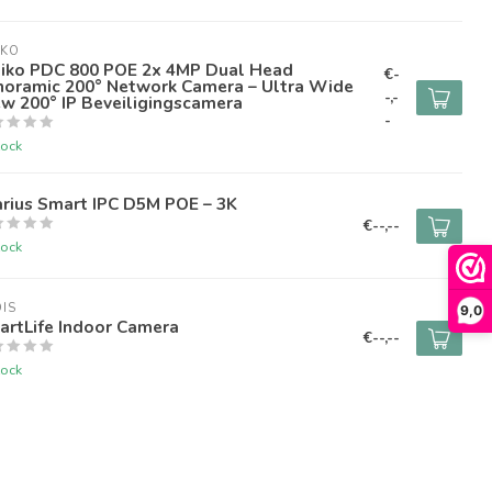
IKO
iko PDC 800 POE 2x 4MP Dual Head
€-
noramic 200° Network Camera – Ultra Wide
-,-
w 200° IP Beveiligingscamera
-
tock
rius Smart IPC D5M POE – 3K
€--,--
tock
IS
9,0
artLife Indoor Camera
€--,--
tock