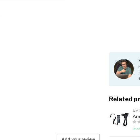
Related p
AM
Am
In s
Add your review