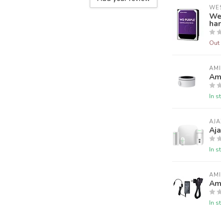
WES
We
har
Out 
AM
Am
In s
AJA
Aj
In s
AM
Am
In s