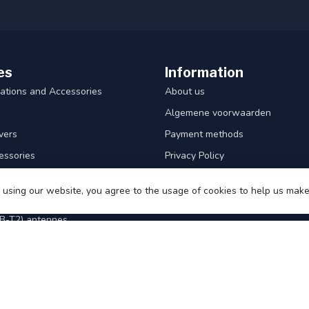
es
Information
ations and Accessories
About us
Algemene voorwaarden
ivers
Payment methods
essories
Privacy Policy
Shipping & Returns
 using our website, you agree to the usage of cookies to help us make
Customerservice
B-T2) antennes
es
m Security
intment
uipment