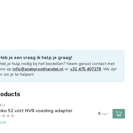
Heb je een vraag ik help je graag!
Heb je hulp nodig bij het bestellen? Neem gerust contact met
ons op
info@asatgroothandel.nl
or
+31 475 407278
. We zijn
er om je te helpen!
roducts
IKO
iko 52 volt NVR voeding adapter
€--,--
tock