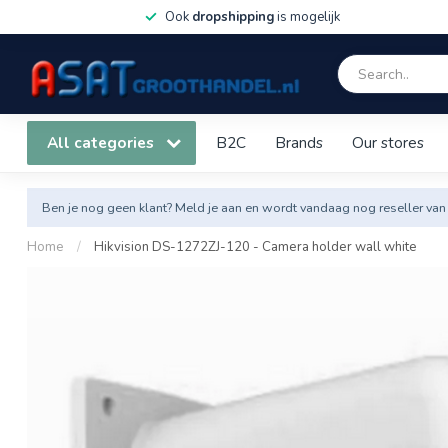
Ook
dropshipping
is mogelijk
All categories
B2C
Brands
Our stores
Ben je nog geen klant? Meld je aan en wordt vandaag nog reseller van
Home
/
Hikvision DS-1272ZJ-120 - Camera holder wall white