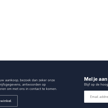
Mel je aan
 uw aankoop, bezoek dan zeker onze
Blijf op de hoo
drijfsgegevens, antwoorden op
eren om met ons in contact te komen.
 winkel