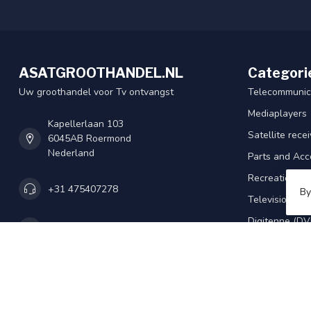
ASATGROOTHANDEL.NL
Categori
Uw groothandel voor Tv ontvangst
Telecommunic
Mediaplayers
Kapellerlaan 103
Satellite rece
6045AB Roermond
Nederland
Parts and Acc
Recreation
+31 475407278
By
Televisions
Digitenne (DV
+31 475407278
Satellite Dish
Camera / Alar
info@asatgroothandel.nl
Book an appo
Household eq