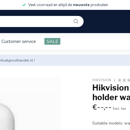
Veel voorraad en altijd de
nieuwste
prodcuten
Customer service
SALE
 Asatgroothandel.nl !
HIKVISION
Hikvisio
holder wa
€--,--
Excl. tax
Suitable models: w