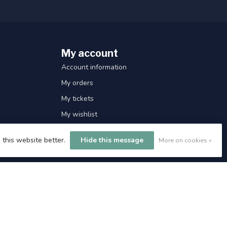
My account
Account information
My orders
My tickets
My wishlist
Compare
 this website better.
Hide this message
More on cookies »
All products