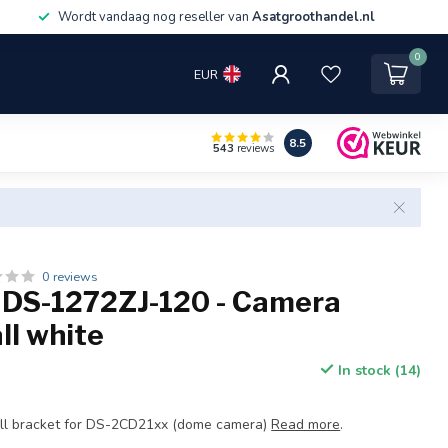
Wordt vandaag nog reseller van
Asatgroothandel.nl
0
EUR
8.5
543
reviews
0 reviews
n DS-1272ZJ-120 - Camera
ll white
In stock (14)
all bracket for DS-2CD21xx (dome camera)
Read more
.