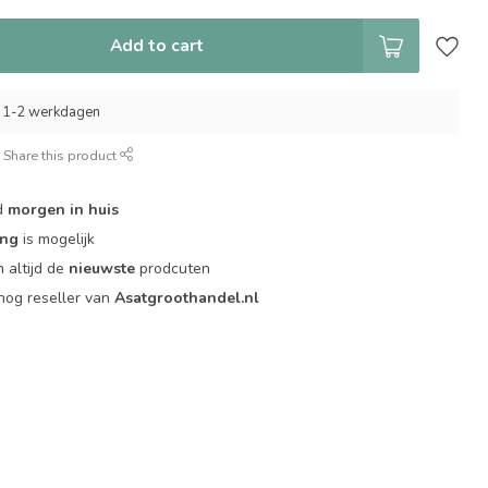
Add to cart
 1-2 werkdagen
Share this product
d
morgen in huis
ing
is mogelijk
 altijd de
nieuwste
prodcuten
og reseller van
Asatgroothandel.nl