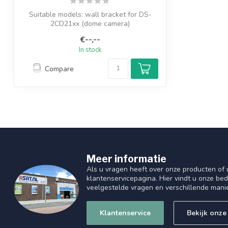
Suitable models: wall bracket for DS-
2CD21xx (dome camera)
€--,--
In stock
Compare
Meer informatie
Als u vragen heeft over onze producten of
klantenservicepagina. Hier vindt u onze be
veelgestelde vragen en verschillende mani
Klantenservice
Bekijk onze