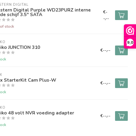
TERN DIGITAL
stern Digital Purple WD23PURZ interne
€-
de schijf 3.5" SATA
-,--
of stock
IKO
9,0
iko JUNCTION 310
€--,--
tock
X
ax StarterKit Cam Plus-W
€--,--
tock
IKO
iko 48 volt NVR voeding adapter
€--,--
tock