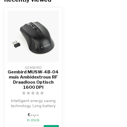
GEMBIRD
Gembird MUSW-4B-04
muis Ambidextrous RF
Draadloos Optisch
1600 DPI
Intelligent energy saving
technology. Long battery
life. No mouse pad required.
€--,--
...
In stock