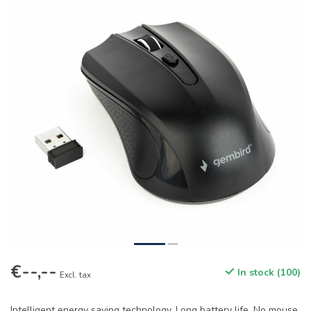
€--,--
In stock (100)
Excl. tax
Intelligent energy saving technology. Long battery life. No mouse