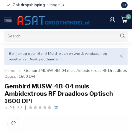
Ook
dropshipping
is mogelijk
Veel v
8.5
0
MENU
Ben je nog geen klant? Meld je aan en wordt vandaag nog
reseller van Asatgroothandel.nl !
Home
/
Gembird MUSW-4B-04 muis Ambidextrous RF Draadloos
Optisch 1600 DPI
Gembird MUSW-4B-04 muis
Ambidextrous RF Draadloos Optisch
1600 DPI
(0)
GEMBIRD