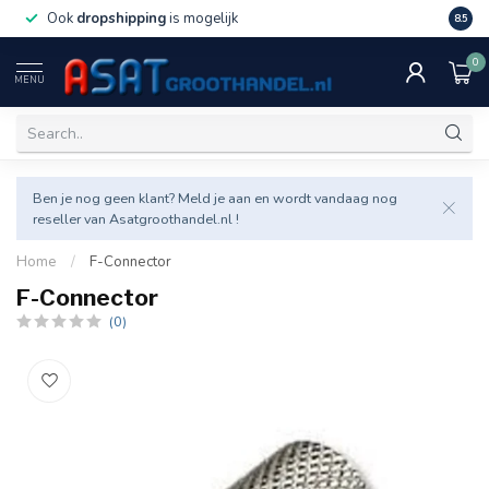
Ook
dropshipping
is mogelijk
Veel v
8.5
0
MENU
Ben je nog geen klant? Meld je aan en wordt vandaag nog
reseller van Asatgroothandel.nl !
Home
/
F-Connector
F-Connector
(0)