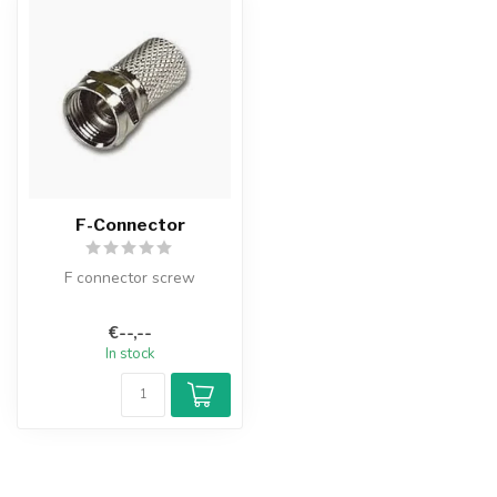
F-Connector
F connector screw
Choose the correct f-
€--,--
connector for your cable
In stock
thickness. Fo...