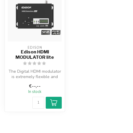
EDISON
Edison HDMI
MODULATOR lite
The Digital HDMI modulator
is extremely flexible and
can convert HDMI signals,
€--,--
s...
In stock