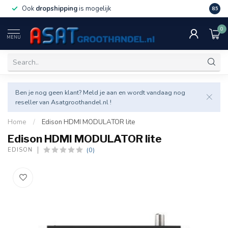
Ook
dropshipping
is mogelijk
Veel v
8.5
0
MENU
Ben je nog geen klant? Meld je aan en wordt vandaag nog
reseller van Asatgroothandel.nl !
Home
/
Edison HDMI MODULATOR lite
Edison HDMI MODULATOR lite
(0)
EDISON