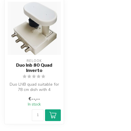
RELOOK
Duo lnb 80 Quad
Inverto
Duo LNB quad suitable for
78 cm dish with 4
connections for reception of
€--,--
Astra 1...
In stock