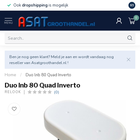
Ook
dropshipping
is mogelijk
Veel v
8.5
0
MENU
Ben je nog geen klant? Meld je aan en wordt vandaag nog
reseller van Asatgroothandel.nl !
Home
/
Duo lnb 80 Quad Inverto
Duo lnb 80 Quad Inverto
(0)
RELOOK