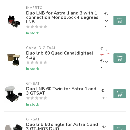
INVERTO
Duo LNB for Astra 1 and 3 with 1
€-
connection Monoblock 4 degrees
-,-
LNB
-
In stock
CANALDIGITAAL
€--,-
Duo lnb 60 Quad Canaldigitaal
-
4.3gr
€--,-
-
In stock
GT-SAT
Duo LNB 60 Twin for Astra 1 and
€-
3 GTSAT
-,--
In stock
GT-SAT
Duo lnb 60 single for Astra 1 and
€-
3 GT-MO3 DUO